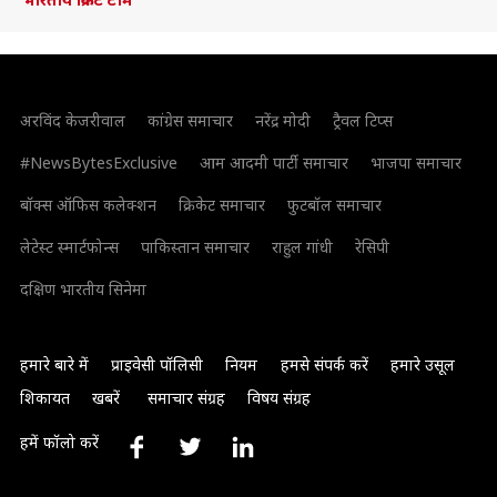
अरविंद केजरीवाल
कांग्रेस समाचार
नरेंद्र मोदी
ट्रैवल टिप्स
#NewsBytesExclusive
आम आदमी पार्टी समाचार
भाजपा समाचार
बॉक्स ऑफिस कलेक्शन
क्रिकेट समाचार
फुटबॉल समाचार
लेटेस्ट स्मार्टफोन्स
पाकिस्तान समाचार
राहुल गांधी
रेसिपी
दक्षिण भारतीय सिनेमा
हमारे बारे में
प्राइवेसी पॉलिसी
नियम
हमसे संपर्क करें
हमारे उसूल
शिकायत
खबरें
समाचार संग्रह
विषय संग्रह
हमें फॉलो करें