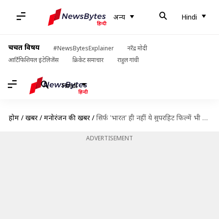
अन्य
Hindi
चर्चित विषय
#NewsBytesExplainer
नरेंद्र मोदी
आर्टिफिशियल इंटेलिजेंस
क्रिकेट समाचार
राहुल गांधी
Hindi
होम
/
खबरें
/
मनोरंजन की खबरें
/
सिर्फ 'भारत' ही नहीं ये सुपरहिट फिल्में भी हैं कोरियन मूवीज की हिंदी रीमेक
ADVERTISEMENT