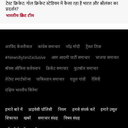
टेस्ट क्रिकेट: गॉल क्रिकेट स्टेडियम में कैसा रहा है भारत और श्रीलंका का
प्रदर्शन?
भारतीय क्रिकेट टीम
अरविंद केजरीवाल
कांग्रेस समाचार
नरेंद्र मोदी
ट्रैवल टिप्स
#NewsBytesExclusive
आम आदमी पार्टी समाचार
भाजपा समाचार
बॉक्स ऑफिस कलेक्शन
क्रिकेट समाचार
फुटबॉल समाचार
लेटेस्ट स्मार्टफोन्स
पाकिस्तान समाचार
राहुल गांधी
रेसिपी
दक्षिण भारतीय सिनेमा
हमारे बारे में
प्राइवेसी पॉलिसी
नियम
हमसे संपर्क करें
हमारे उसूल
शिकायत
खबरें
समाचार संग्रह
विषय संग्रह