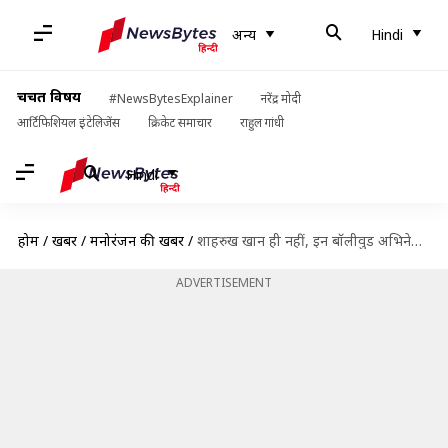
अन्य
Hindi
चर्चित विषय
#NewsBytesExplainer
नरेंद्र मोदी
आर्टिफिशियल इंटेलिजेंस
क्रिकेट समाचार
राहुल गांधी
Hindi
होम
/
खबरें
/
मनोरंजन की खबरें
/
शाहरुख खान ही नहीं, इन बॉलीवुड अभिनेताओं की पत्नियां भी हैं शानदार इंटीरियर डिजाइनर
ADVERTISEMENT