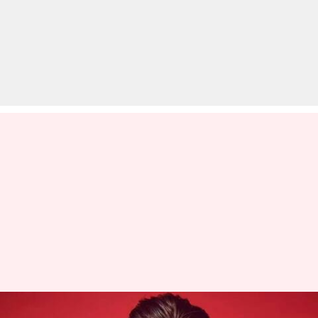
शाहरुख खान ही नहीं, इन बॉलीवुड