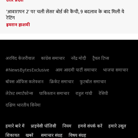
'आवारापन 2' पर चली सेंसर बोर्ड की कैंची, 9 बदलाव के बाद मिली ये
रेटिंग
इमरान हाशमी
अरविंद केजरीवाल
कांग्रेस समाचार
नरेंद्र मोदी
ट्रैवल टिप्स
#NewsBytesExclusive
आम आदमी पार्टी समाचार
भाजपा समाचार
बॉक्स ऑफिस कलेक्शन
क्रिकेट समाचार
फुटबॉल समाचार
लेटेस्ट स्मार्टफोन्स
पाकिस्तान समाचार
राहुल गांधी
रेसिपी
दक्षिण भारतीय सिनेमा
हमारे बारे में
प्राइवेसी पॉलिसी
नियम
हमसे संपर्क करें
हमारे उसूल
शिकायत
खबरें
समाचार संग्रह
विषय संग्रह