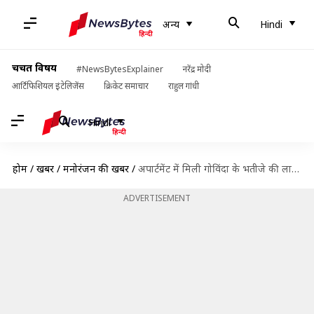
अन्य
Hindi
चर्चित विषय
#NewsBytesExplainer
नरेंद्र मोदी
आर्टिफिशियल इंटेलिजेंस
क्रिकेट समाचार
राहुल गांधी
Hindi
होम
/
खबरें
/
मनोरंजन की खबरें
/
अपार्टमेंट में मिली गोविंदा के भतीजे की लाश, शोक में परिवार
ADVERTISEMENT