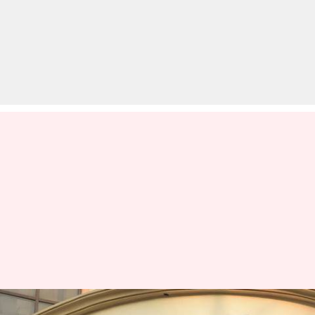
टी-सीरीज की बिल्डिंग में केयरटेकर