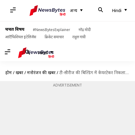
अन्य
Hindi
चर्चित विषय
#NewsBytesExplainer
नरेंद्र मोदी
आर्टिफिशियल इंटेलिजेंस
क्रिकेट समाचार
राहुल गांधी
Hindi
होम
/
खबरें
/
मनोरंजन की खबरें
/
टी-सीरीज की बिल्डिंग में केयरटेकर निकला कोरोना वायरस पॉजीटिव, BMC ने किया सील
ADVERTISEMENT