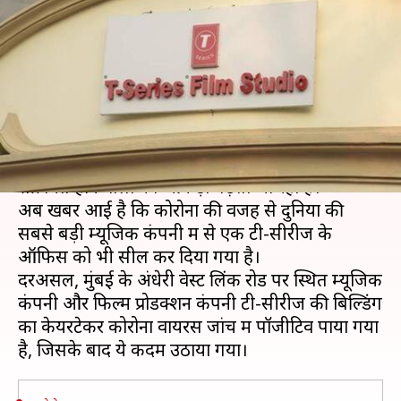
निकला कोरोना वायरस पॉजीटिव,
BMC ने किया सील
लेखन
May 11, 2020
01:56 pm
भावना साहनी
क्या है खबर?
देशभर में लॉकडाउन के बावजूद कोरोना वायरस से
संक्रमित होने वालों का आंकड़ा बढ़ता जा रहा है।
अब खबर आई है कि कोरोना की वजह से दुनिया की
सबसे बड़ी म्यूजिक कंपनी में से एक टी-सीरीज के
ऑफिस को भी सील कर दिया गया है।
दरअसल, मुंबई के अंधेरी वेस्ट लिंक रोड पर स्थित म्यूजिक
कंपनी और फिल्म प्रोडक्शन कंपनी टी-सीरीज की बिल्डिंग
का केयरटेकर कोरोना वायरस जांच में पॉजीटिव पाया गया