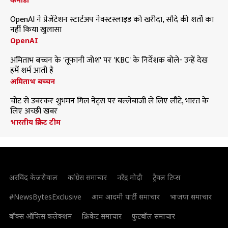
OpenAI ने प्रेजेंटेशन स्टार्टअप नेक्स्टस्लाइड को खरीदा, सौदे की शर्तों का
नहीं किया खुलासा
OpenAI
अमिताभ बच्चन के 'तूफानी जोश' पर 'KBC' के निर्देशक बोले- उन्हें देख
हमें शर्म आती है
अमिताभ बच्चन
चोट से उबरकर शुभमन गिल नेट्स पर बल्लेबाजी ले लिए लौटे, भारत के
लिए अच्छी खबर
भारतीय क्रिकेट टीम
अरविंद केजरीवाल
कांग्रेस समाचार
नरेंद्र मोदी
ट्रैवल टिप्स
#NewsBytesExclusive
आम आदमी पार्टी समाचार
भाजपा समाचार
बॉक्स ऑफिस कलेक्शन
क्रिकेट समाचार
फुटबॉल समाचार