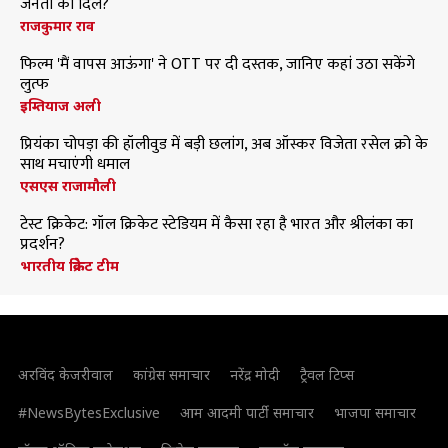
जनता का दिल?
राजकुमार राव
फिल्म 'मैं वापस आऊंगा' ने OTT पर दी दस्तक, जानिए कहां उठा सकेंगे
लुत्फ
इम्तियाज अली
प्रियंका चोपड़ा की हॉलीवुड में बड़ी छलांग, अब ऑस्कर विजेता रसेल क्रो के
साथ मचाएंगी धमाल
एसएस राजामौली
टेस्ट क्रिकेट: गॉल क्रिकेट स्टेडियम में कैसा रहा है भारत और श्रीलंका का
प्रदर्शन?
भारतीय क्रिकेट टीम
अरविंद केजरीवाल
कांग्रेस समाचार
नरेंद्र मोदी
ट्रैवल टिप्स
#NewsBytesExclusive
आम आदमी पार्टी समाचार
भाजपा समाचार