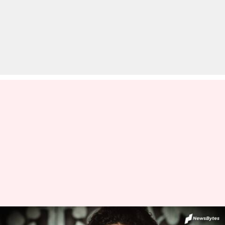
तुमको याद रखेंगे गुरु हम! ये हैं