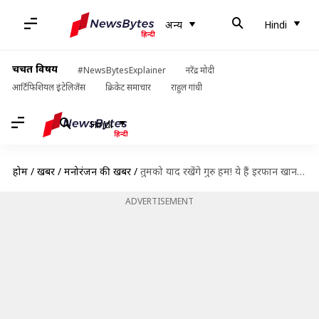
अन्य
Hindi
चर्चित विषय
#NewsBytesExplainer
नरेंद्र मोदी
आर्टिफिशियल इंटेलिजेंस
क्रिकेट समाचार
राहुल गांधी
Hindi
होम
/
खबरें
/
मनोरंजन की खबरें
/
तुमको याद रखेंगे गुरु हम! ये हैं इरफान खान के कुछ बेस्ट फिल्मी डायलॉग
ADVERTISEMENT