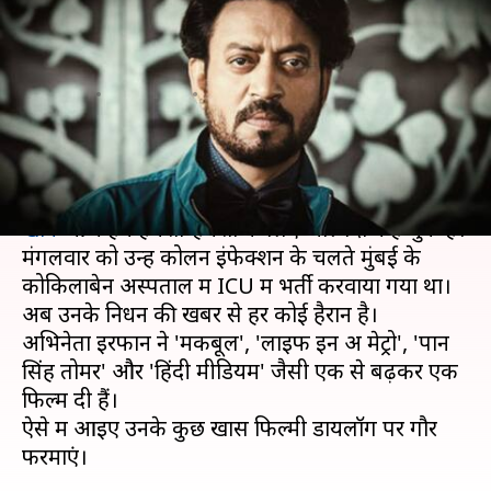
इरफान खान के कुछ बेस्ट फिल्मी
डायलॉग
लेखन
Apr 29, 2020
02:28 pm
अंजली
क्या है खबर?
बॉलीवुड से हॉलीवुड का सफर करने वाले
अभिनेता इरफान
खान
आज हमें हमेशा-हमेशा के लिए अल्विदा कह चुके हैं।
मंगलवार को उन्हें कोलन इंफेक्शन के चलते मुंबई के
कोकिलाबेन अस्पताल में ICU में भर्ती करवाया गया था।
अब उनके निधन की खबर से हर कोई हैरान है।
अभिनेता इरफान ने 'मकबूल', 'लाइफ इन अ मेट्रो', 'पान
सिंह तोमर' और 'हिंदी मीडियम' जैसी एक से बढ़कर एक
फिल्में दी हैं।
ऐसे में आइए उनके कुछ खास फिल्मी डायलॉग पर गौर