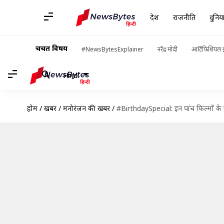
देश
राजनीति
दुनिय
चर्चित विषय
#NewsBytesExplainer
नरेंद्र मोदी
आर्टिफिशियल इ
Hindi
होम
/
खबरें
/
मनोरंजन की खबरें
/
#BirthdaySpecial: इन पांच फिल्मों के क