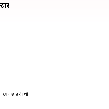
्टार
री छाप छोड़ दी थी।