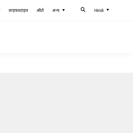
ब
लाइफस्टाइल
ऑटो
अन्य
Hindi