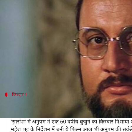
#BirthdaySpecial: इन पांच फिल्मों क
लेखन
Mar 07, 2019
12:15 pm
स्वाति पाण्डेय
क्या है खबर?
बॉलीवुड अभिनेता अनुपम खेर गुरुवार को अपना 64वां जन्मदिन 
अनुपम का जन्म 07 मार्च, 1955 को शिमला में हुआ था।
थ‍िएटर से स‍िनेमा का सफर तय करने वाले अनुपम खेर अलग-अ
अनुपम अब तक तकरीबन 500 फिल्मों में काम कर चुके हैं।
किरदार 1
डेब्यू फिल्म 'सारांश' में निभाया था 60 वर्षीय बु
अनुपम ने साल 1984 में फिल्म 'सारांश' से बॉलीवुड में डेब्यू
'सारांश' में अनुपम ने एक 60 वर्षीय बुजुर्ग का किरदार निभ
महेश भट्ट के निर्देशन में बनी ये फिल्म आज भी अनुपम की सर्वश्रेष्