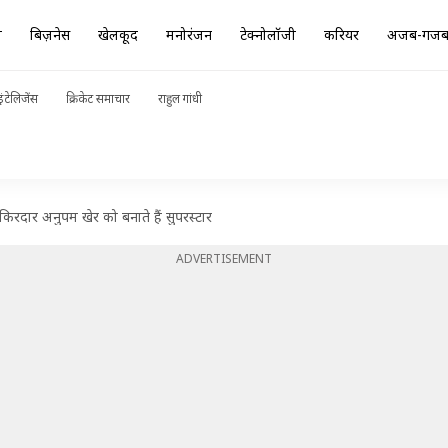
ा
बिज़नेस
खेलकूद
मनोरंजन
टेक्नोलॉजी
करियर
अजब-गज
ंटेलिजेंस
क्रिकेट समाचार
राहुल गांधी
िरदार अनुपम खेर को बनाते हैं सुपरस्टार
ADVERTISEMENT