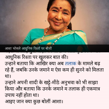
महिलाएं बच्चा पैदा करना बोझ
समझती हैं, मैंने तो अकेले 3 पाले
लेखन
Sep 24, 2024
11:53 am
नेहा शर्मा
क्या है खबर?
जानी-मानी गायिका
आशा भोसले
ने हाल ही में तलाक के
आशा भोसले आधुनिक रिश्तों पर बोलीं
बढ़ते मामलों, युवा पीढ़ी का शादी के प्रति दृष्टिकोण और
आधुनिक रिश्तों पर खुलकर बात की।
उन्होंने बताया कि आखिर क्यों अब
तलाक
के मामले बढ़
रहे हैं, जबकि उनके जमाने में ऐस कम ही सुनने को मिलता
था।
उन्होंने अपनी शादी के खट्टे-मीठे अनुभवों को भी साझा
किया और बताया कि उनके जमाने में तलाक ही एकमात्र
उपाय नहीं होता था।