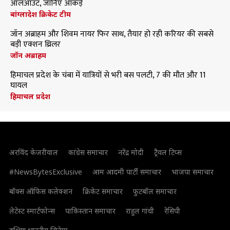
ऑलआउट, जानिए आंकड़े
बांग्लादेश क्रिकेट टीम
जॉन अब्राहम और शिवम नायर फिर साथ, तैयार हो रही करियर की सबसे
बड़ी एक्शन थ्रिलर
जॉन अब्राहम
हिमाचल प्रदेश के चंबा में यात्रियों से भरी बस पलटी, 7 की मौत और 11
घायल
हिमाचल प्रदेश
अरविंद केजरीवाल
कांग्रेस समाचार
नरेंद्र मोदी
ट्रैवल टिप्स
#NewsBytesExclusive
आम आदमी पार्टी समाचार
भाजपा समाचार
बॉक्स ऑफिस कलेक्शन
क्रिकेट समाचार
फुटबॉल समाचार
लेटेस्ट स्मार्टफोन्स
पाकिस्तान समाचार
राहुल गांधी
रेसिपी