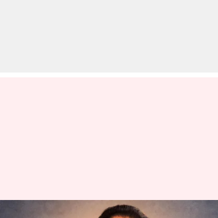
आशा भोसले बोलीं- आजकल