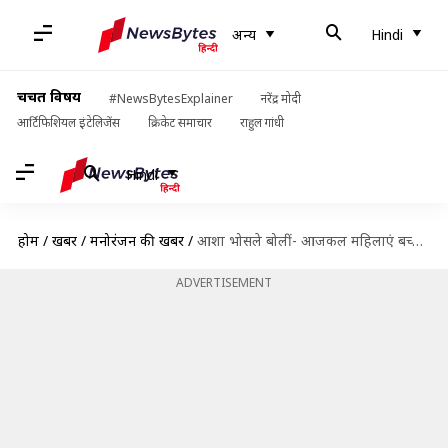
अन्य
Hindi
चर्चित विषय
#NewsBytesExplainer
नरेंद्र मोदी
आर्टिफिशियल इंटेलिजेंस
क्रिकेट समाचार
राहुल गांधी
Hindi
होम
/
खबरें
/
मनोरंजन की खबरें
/
आशा भोसले बोलीं- आजकल महिलाएं बच्चा पैदा करना बोझ समझती हैं, मैंने तो अकेले 3 पाले
ADVERTISEMENT