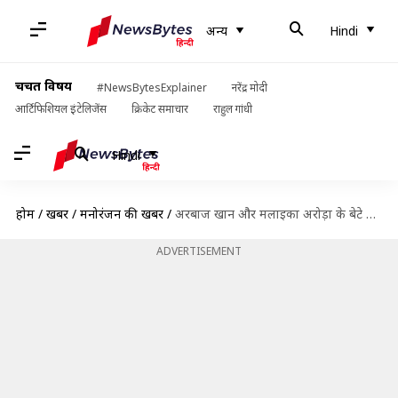
अन्य
Hindi
चर्चित विषय
#NewsBytesExplainer
नरेंद्र मोदी
आर्टिफिशियल इंटेलिजेंस
क्रिकेट समाचार
राहुल गांधी
Hindi
होम
/
खबरें
/
मनोरंजन की खबरें
/
अरबाज खान और मलाइका अरोड़ा के बेटे अरहान कब करेंगे बॉलीवुड में डेब्यू? पिता ने बताया
ADVERTISEMENT