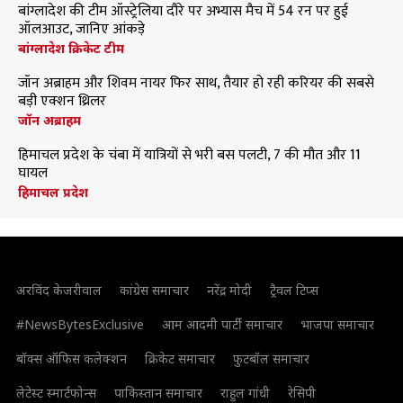
बांग्लादेश की टीम ऑस्ट्रेलिया दौरे पर अभ्यास मैच में 54 रन पर हुई
ऑलआउट, जानिए आंकड़े
बांग्लादेश क्रिकेट टीम
जॉन अब्राहम और शिवम नायर फिर साथ, तैयार हो रही करियर की सबसे
बड़ी एक्शन थ्रिलर
जॉन अब्राहम
हिमाचल प्रदेश के चंबा में यात्रियों से भरी बस पलटी, 7 की मौत और 11
घायल
हिमाचल प्रदेश
अरविंद केजरीवाल
कांग्रेस समाचार
नरेंद्र मोदी
ट्रैवल टिप्स
#NewsBytesExclusive
आम आदमी पार्टी समाचार
भाजपा समाचार
बॉक्स ऑफिस कलेक्शन
क्रिकेट समाचार
फुटबॉल समाचार
लेटेस्ट स्मार्टफोन्स
पाकिस्तान समाचार
राहुल गांधी
रेसिपी