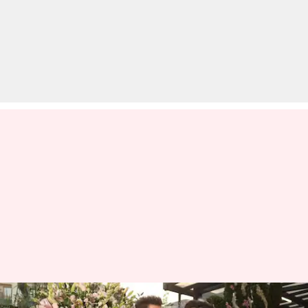
अरबाज खान और मलाइका अरोड़ा