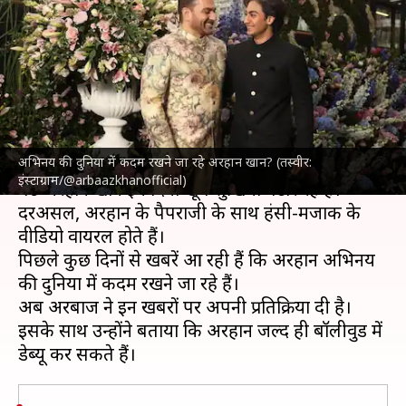
के बेटे अरहान कब करेंगे बॉलीवुड में
डेब्यू? पिता ने बताया
लेखन
Oct 17, 2024
03:49 pm
दीक्षा शर्मा
क्या है खबर?
अभिनय की दुनिया में कदम रखने जा रहे अरहान खान? (तस्वीर:
अभिनेता
अरबाज खान
और अभिनेत्री
मलाइका अरोड़ा
के
इंस्टाग्राम/@arbaazkhanofficial)
बेटे अरहान खान इन दिनों खूब सुर्खियां बटोर रहे हैं।
दरअसल, अरहान के पैपराजी के साथ हंसी-मजाक के
वीडियो वायरल होते हैं।
पिछले कुछ दिनों से खबरें आ रही हैं कि अरहान अभिनय
की दुनिया में कदम रखने जा रहे हैं।
अब अरबाज ने इन खबरों पर अपनी प्रतिक्रिया दी है।
इसके साथ उन्होंने बताया कि अरहान जल्द ही बॉलीवुड में