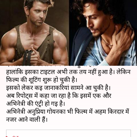
इस हीरोइन की एंट्री, 'टाइगर जिंदा है'
में किया था धमाल
लेखन
Jun 21, 2019
09:35 am
स्वाति पाण्डेय
क्या है खबर?
दर्शकों में लंबे समय से ऋतिक रोशन और टाइगर श्रॉफ की
एक्शन फिल्म को लेकर बज बना हुआ है।
हालांकि इसका टाइटल अभी तक तय नहीं हुआ है। लेकिन
फिल्म की शूटिंग शुरू हो चुकी है।
इसको लेकर कई जानाकरियां सामने आ चुकी है।
अब रिपोर्ट्स में कहा जा रहा है कि इसमें एक और
अभिनेत्री की एंट्री हो गई है।
अभिनेत्री अनुप्रिया गोयनका भी फिल्म में अहम किरदार में