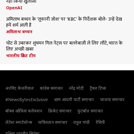
नहीं किया खुलासा
OpenAI
अमिताभ बच्चन के 'तूफानी जोश' पर 'KBC' के निर्देशक बोले- उन्हें देख
हमें शर्म आती है
अमिताभ बच्चन
चोट से उबरकर शुभमन गिल नेट्स पर बल्लेबाजी ले लिए लौटे, भारत के
लिए अच्छी खबर
भारतीय क्रिकेट टीम
अरविंद केजरीवाल
कांग्रेस समाचार
नरेंद्र मोदी
ट्रैवल टिप्स
#NewsBytesExclusive
आम आदमी पार्टी समाचार
भाजपा समाचार
बॉक्स ऑफिस कलेक्शन
क्रिकेट समाचार
फुटबॉल समाचार
लेटेस्ट स्मार्टफोन्स
पाकिस्तान समाचार
राहुल गांधी
रेसिपी
दक्षिण भारतीय सिनेमा