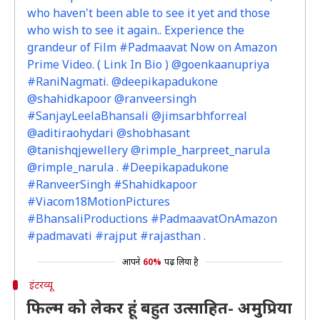
who haven't been able to see it yet and those
who wish to see it again.. Experience the
grandeur of Film #Padmaavat Now on Amazon
Prime Video. ( Link In Bio ) @goenkaanupriya
#RaniNagmati. @deepikapadukone
@shahidkapoor @ranveersingh
#SanjayLeelaBhansali @jimsarbhforreal
@aditiraohydari @shobhasant
@tanishqjewellery @rimple_harpreet_narula
@rimple_narula . #Deepikapadukone
#RanveerSingh #Shahidkapoor
#Viacom18MotionPictures
#BhansaliProductions #PadmaavatOnAmazon
#padmavati #rajput #rajasthan .
आपने
60%
पढ़ लिया है
इंटरव्यू
फिल्म को लेकर हूं बहुत उत्साहित- अमुप्रिया