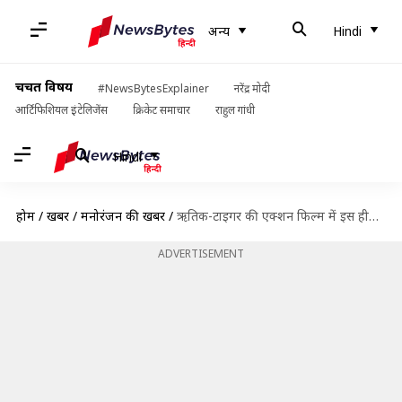
अन्य
Hindi
चर्चित विषय
#NewsBytesExplainer
नरेंद्र मोदी
आर्टिफिशियल इंटेलिजेंस
क्रिकेट समाचार
राहुल गांधी
Hindi
होम
/
खबरें
/
मनोरंजन की खबरें
/
ऋतिक-टाइगर की एक्शन फिल्म में इस हीरोइन की एंट्री, 'टाइगर जिंदा है' में किया था धमाल
ADVERTISEMENT