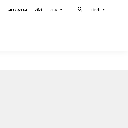
ब
लाइफस्टाइल
ऑटो
अन्य
Hindi