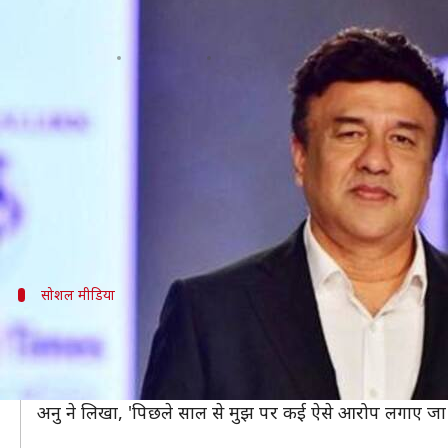
अनु मालिक ने #MeToo के आरोपों पर तो
लेखन
Nov 15, 2019
12:30 pm
स्वाति पाण्डेय
क्या है खबर?
#MeToo कैंपेन के तहत कई सेलीब्रिटीज़ पर योन शोषण के
अनु पर श्वेता पंडित और सोना मोहपात्रा सहित कई महिलाओं
उसके बाद उन्हें 'इंडियन ऑयडल' से बाहर कर दिया गया था।
सोशल मीडिया
'मुझ पर कई ऐसे आरोप लग रहे, जिन्हें मैंने किया
अनु ने इस बार अपनी चुप्पी तोड़ी है और उनका कहना है कि उन 
अनु ने अपनी प्रतिक्रिया देने के लिए ट्विटर का सहारा लिया। 
अनु ने लिखा, 'पिछले साल से मुझ पर कई ऐसे आरोप लगाए जा रहे