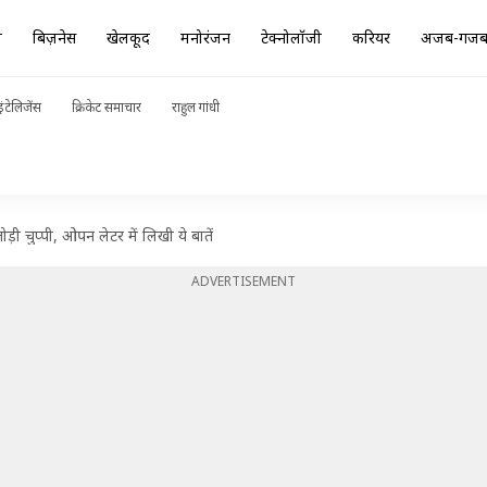
ा
बिज़नेस
खेलकूद
मनोरंजन
टेक्नोलॉजी
करियर
अजब-गज
ंटेलिजेंस
क्रिकेट समाचार
राहुल गांधी
 चुप्पी, ओपन लेटर में लिखी ये बातें
ADVERTISEMENT