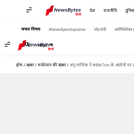
देश
राजनीति
दुनिय
चर्चित विषय
#NewsBytesExplainer
नरेंद्र मोदी
आर्टिफिशियल इ
Hindi
होम
/
खबरें
/
मनोरंजन की खबरें
/
अनु मालिक ने #MeToo के आरोपों पर तोड़ी