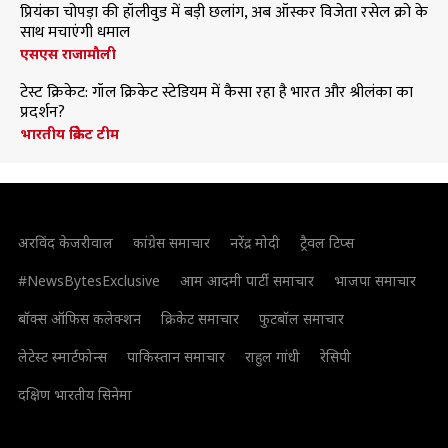
प्रियंका चोपड़ा की हॉलीवुड में बड़ी छलांग, अब ऑस्कर विजेता रसेल क्रो के
साथ मचाएंगी धमाल
एसएस राजामौली
टेस्ट क्रिकेट: गॉल क्रिकेट स्टेडियम में कैसा रहा है भारत और श्रीलंका का
प्रदर्शन?
भारतीय क्रिकेट टीम
अरविंद केजरीवाल
कांग्रेस समाचार
नरेंद्र मोदी
ट्रैवल टिप्स
#NewsBytesExclusive
आम आदमी पार्टी समाचार
भाजपा समाचार
बॉक्स ऑफिस कलेक्शन
क्रिकेट समाचार
फुटबॉल समाचार
लेटेस्ट स्मार्टफोन्स
पाकिस्तान समाचार
राहुल गांधी
रेसिपी
दक्षिण भारतीय सिनेमा