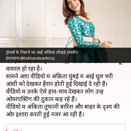
का बनाया मजाक, लोगों ने किया
ट्रोल
लेखन
May 14, 2024
04:35 pm
दीक्षा शर्मा
क्या है खबर?
ट्रोलर्स के निशाने पर आईं अंकिता लोखंडे (तस्वीर:
अंकिता लोखंडे
ने हाल ही में अपने आधिकारिक इंस्टाग्राम
इंस्टाग्राम/@lokhandeankita)
पर एक वीडियो साझा किया है, जो सोशल मीडिया पर खूब
वायरल हो रहा है।
सामने आए वीडियो में अंकिता मुंबई में आई धूल भरी
आंधी को देखकर हैरान होती हुई दिखाई दे रही हैं।
वीडियो में उनके ऐसे हाव-भाव देखकर लोग उन्हें
ओवरएक्टिंग की दुकान कह रहे हैं।
वीडियो में अंकिता तूफानी बारिश और बाहर के दृश्य की