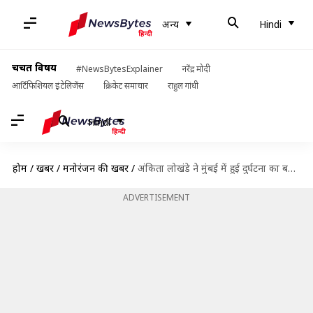
अन्य
Hindi
चर्चित विषय
#NewsBytesExplainer
नरेंद्र मोदी
आर्टिफिशियल इंटेलिजेंस
क्रिकेट समाचार
राहुल गांधी
Hindi
होम
/
खबरें
/
मनोरंजन की खबरें
/
अंकिता लोखंडे ने मुंबई में हुई दुर्घटना का बनाया मजाक, लोगों ने किया ट्रोल
ADVERTISEMENT