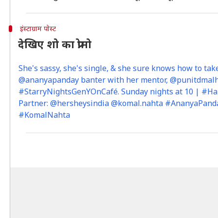
इंस्टाग्राम पोस्ट
देखिए शो का प्रोमो
She's sassy, she's single, & she sure knows how to tak
@ananyapanday banter with her mentor, @punitdmalh
#StarryNightsGenYOnCafé. Sunday nights at 10 | #H
Partner: @hersheysindia @komal.nahta #AnanyaPand
#KomalNahta