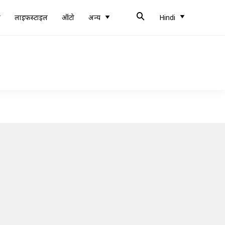
ब
लाइफस्टाइल
ऑटो
अन्य
Hindi