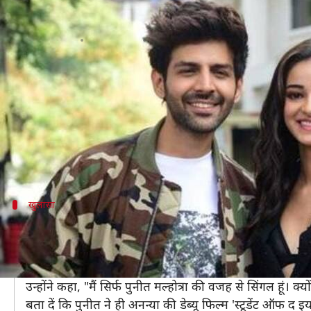
अनन्या पांडे नहीं कर रहीं कार्तिक आर्य
लेखन
Mar 20, 2020
09:10 pm
भावना साहनी
क्या है खबर?
अक्सर बॉलीवुड सितारों की डेटिंग की खबरें मीडिया में आती र
बीते वर्ष ही उन्होंने कारन जोहर की फिल्म 'स्टूडेंट ऑफ द इ
अब उन्होंने खुद को सिंगल कहा है।
खुलासा
चैट शो के दौरान किया खुलासा
दरअसल, हाल ही में अनन्या डायरेक्टर पुनीत मल्होत्रा के साथ चैट 
यहां उन्होंने बताया कि पुनीत उनके लिए बहुत डिफेंसिव हैं औ
उन्होंने कहा, "मैं सिर्फ पुनीत मल्होत्रा की वजह से सिंगल हूं।
बता दें कि पुनीत ने ही अनन्या की डेब्यू फिल्म 'स्टूडेंट ऑफ द 