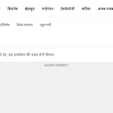
ा
बिज़नेस
खेलकूद
मनोरंजन
टेक्नोलॉजी
करियर
अजब-गज
ंटेलिजेंस
क्रिकेट समाचार
राहुल गांधी
को डेट, इस डायरेक्टर की वजह से हैं सिंगल!
ADVERTISEMENT