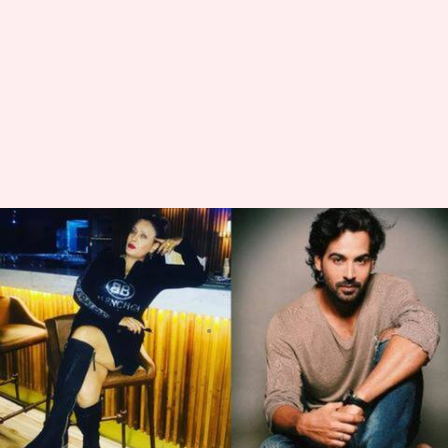
बिग बॉस 13: अरहान खान है मज़हर
शेख, छुपा रहा है अपनी असली
पहचान- एक्स गर्लफ्रेंड
लेखन
Nov 14, 2019
10:00 pm
स्वाति पाण्डेय
क्या है खबर?
सलमान खान द्वारा होस्ट किया जाने वाला 'बिग बॉस',