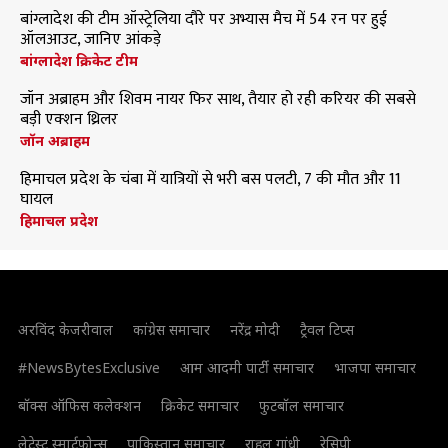
बांग्लादेश की टीम ऑस्ट्रेलिया दौरे पर अभ्यास मैच में 54 रन पर हुई
ऑलआउट, जानिए आंकड़े
बांग्लादेश क्रिकेट टीम
जॉन अब्राहम और शिवम नायर फिर साथ, तैयार हो रही करियर की सबसे
बड़ी एक्शन थ्रिलर
जॉन अब्राहम
हिमाचल प्रदेश के चंबा में यात्रियों से भरी बस पलटी, 7 की मौत और 11
घायल
हिमाचल प्रदेश
अरविंद केजरीवाल
कांग्रेस समाचार
नरेंद्र मोदी
ट्रैवल टिप्स
#NewsBytesExclusive
आम आदमी पार्टी समाचार
भाजपा समाचार
बॉक्स ऑफिस कलेक्शन
क्रिकेट समाचार
फुटबॉल समाचार
लेटेस्ट स्मार्टफोन्स
पाकिस्तान समाचार
राहुल गांधी
रेसिपी