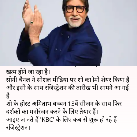
बच्चन, इस दिन से शुरू हो रहे
रजिस्ट्रेशन
लेखन
May 06, 2021
08:00 am
नेहा शर्मा
क्या है खबर?
लोकप्रिय रियलिटी शो 'कौन बनेगा करोड़पति'(KBC) के नए
सीजन का दर्शकों को बेसब्री से इंतजार था, जो कि अब
खत्म होने जा रहा है।
सोनी चैनल ने सोशल मीडिया पर शो का प्रोमो शेयर किया है
और इसी के साथ रजिस्ट्रेशन की तारीख भी सामने आ गई
है।
शो के होस्ट अमिताभ बच्चन 13वें सीजन के साथ फिर
दर्शकों का मनोरंजन करने के लिए तैयार हैं।
आइए जानते हैं 'KBC' के लिए कब से शुरू हो रहे हैं