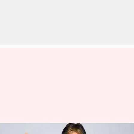
'KBC 13' के साथ लौटे अमिताभ