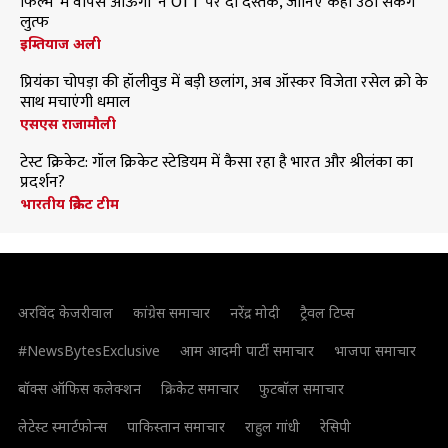
फिल्म 'मैं वापस आऊंगा' ने OTT पर दी दस्तक, जानिए कहां उठा सकेंगे
लुत्फ
इम्तियाज अली
प्रियंका चोपड़ा की हॉलीवुड में बड़ी छलांग, अब ऑस्कर विजेता रसेल क्रो के
साथ मचाएंगी धमाल
एसएस राजामौली
टेस्ट क्रिकेट: गॉल क्रिकेट स्टेडियम में कैसा रहा है भारत और श्रीलंका का
प्रदर्शन?
भारतीय क्रिकेट टीम
अरविंद केजरीवाल
कांग्रेस समाचार
नरेंद्र मोदी
ट्रैवल टिप्स
#NewsBytesExclusive
आम आदमी पार्टी समाचार
भाजपा समाचार
बॉक्स ऑफिस कलेक्शन
क्रिकेट समाचार
फुटबॉल समाचार
लेटेस्ट स्मार्टफोन्स
पाकिस्तान समाचार
राहुल गांधी
रेसिपी