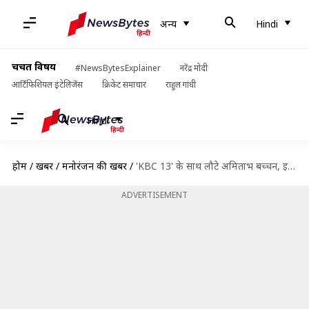
अन्य
Hindi
चर्चित विषय
#NewsBytesExplainer
नरेंद्र मोदी
आर्टिफिशियल इंटेलिजेंस
क्रिकेट समाचार
राहुल गांधी
Hindi
होम
/
खबरें
/
मनोरंजन की खबरें
/
'KBC 13' के साथ लौटे अमिताभ बच्चन, इस दिन से शुरू हो रहे रजिस्ट्रेशन
ADVERTISEMENT