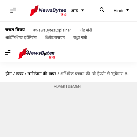
अन्य
Hindi
चर्चित विषय
#NewsBytesExplainer
नरेंद्र मोदी
आर्टिफिशियल इंटेलिजेंस
क्रिकेट समाचार
राहुल गांधी
Hindi
होम
/
खबरें
/
मनोरंजन की खबरें
/
अभिषेक बच्चन की 'बी हैप्पी' से 'सूबेदार' तक, अमेजन प्राइम वीडियो पर धमाल मचाएंगी ये फिल्में
ADVERTISEMENT