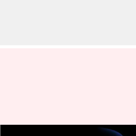
अभिषेक बच्चन की 'बी हैप्पी' से