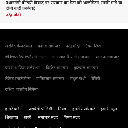
प्रधानमंत्री वीडियो विवाद पर सरकार का मेटा को अल्टीमेटम, माफी मांगें या
होगी कड़ी कार्रवाई
नरेंद्र मोदी
अरविंद केजरीवाल
कांग्रेस समाचार
नरेंद्र मोदी
ट्रैवल टिप्स
#NewsBytesExclusive
आम आदमी पार्टी समाचार
भाजपा समाचार
बॉक्स ऑफिस कलेक्शन
क्रिकेट समाचार
फुटबॉल समाचार
लेटेस्ट स्मार्टफोन्स
पाकिस्तान समाचार
राहुल गांधी
रेसिपी
दक्षिण भारतीय सिनेमा
हमारे बारे में
प्राइवेसी पॉलिसी
नियम
हमसे संपर्क करें
हमारे उसूल
शिकायत
खबरें
समाचार संग्रह
विषय संग्रह