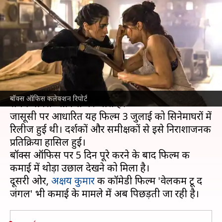
कमाने से इतनी दूर आलिया-शरवरी
की फिल्म
लेखन
Jul 08, 2026
09:52 am
ज्योति सिंह
क्या है खबर?
आलिया भट्‌ट
और शरवरी वाघ की फिल्म 'अल्फा' का
बॉक्स ऑफिस कलेक्शन रिपोर्ट
संघर्ष बॉक्स ऑफिस पर जारी है।
जासूसी पर आधारित यह फिल्म 3 जुलाई को सिनेमाघरों में
रिलीज हुई थी। दर्शकों और समीक्षकों से इसे निराशाजनक
प्रतिक्रिया हासिल हुई।
बॉक्स ऑफिस पर 5 दिन पूरे करने के बाद फिल्म की
कमाई में थोड़ा उछाल देखने को मिला है।
दूसरी ओर,
अक्षय कुमार
की कॉमेडी फिल्म 'वेलकम टू द