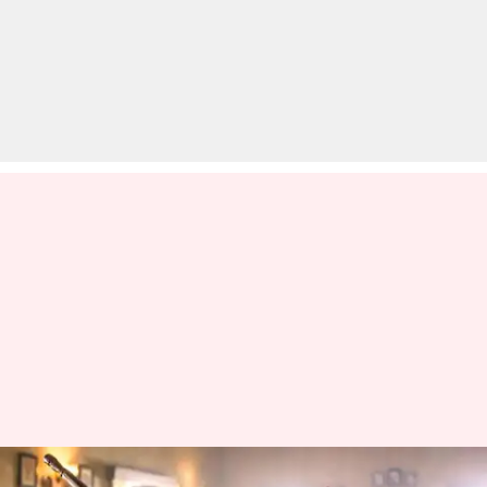
'अल्फा' की कमाई में उछाल, 50 करोड़