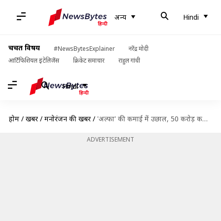
अन्य
Hindi
चर्चित विषय
#NewsBytesExplainer
नरेंद्र मोदी
आर्टिफिशियल इंटेलिजेंस
क्रिकेट समाचार
राहुल गांधी
Hindi
होम
/
खबरें
/
मनोरंजन की खबरें
/
'अल्फा' की कमाई में उछाल, 50 करोड़ कमाने से इतनी दूर आलिया-शरवरी की फिल्म
ADVERTISEMENT