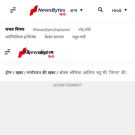
अन्य
Hindi
चर्चित विषय
#NewsBytesExplainer
नरेंद्र मोदी
आर्टिफिशियल इंटेलिजेंस
क्रिकेट समाचार
राहुल गांधी
Hindi
होम
/
खबरें
/
मनोरंजन की खबरें
/
बॉक्स ऑफिस: आलिया भट्ट की 'जिगरा' की हालत पस्त, चौथे दिन कमाए इतने करोड़ रुपये
ADVERTISEMENT