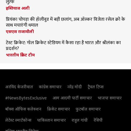
लुत्फ
इम्तियाज अली
प्रियंका चोपड़ा की हॉलीवुड में बड़ी छलांग, अब ऑस्कर विजेता रसेल क्रो के
साथ मचाएंगी धमाल
एसएस राजामौली
टेस्ट क्रिकेट: गॉल क्रिकेट स्टेडियम में कैसा रहा है भारत और श्रीलंका का
प्रदर्शन?
भारतीय क्रिकेट टीम
अरविंद केजरीवाल
कांग्रेस समाचार
नरेंद्र मोदी
ट्रैवल टिप्स
#NewsBytesExclusive
आम आदमी पार्टी समाचार
भाजपा समाचार
बॉक्स ऑफिस कलेक्शन
क्रिकेट समाचार
फुटबॉल समाचार
लेटेस्ट स्मार्टफोन्स
पाकिस्तान समाचार
राहुल गांधी
रेसिपी