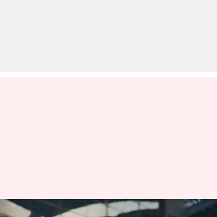
बॉक्स ऑफिस: आलिया भट्ट की