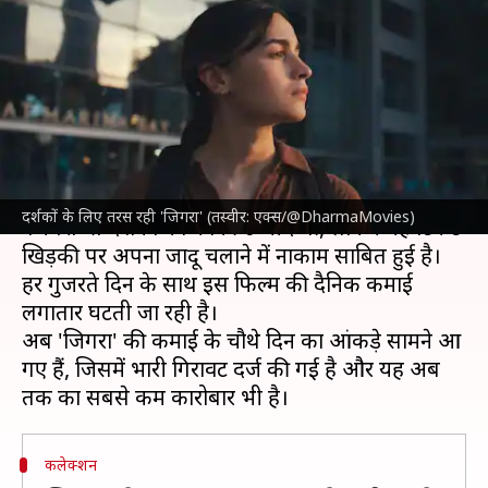
'जिगरा' की हालत पस्त, चौथे दिन
कमाए इतने करोड़ रुपये
लेखन
Oct 15, 2024
09:52 am
दीक्षा शर्मा
क्या है खबर?
अभिनेत्री
आलिया भट्ट
और अभिनेता वेदांग रैना की फिल्म
दर्शकों के लिए तरस रही 'जिगरा' (तस्वीर: एक्स/@DharmaMovies)
'जिगरा' से दर्शकों को काफी उम्मीदें थीं, लेकिन यह टिकट
खिड़की पर अपना जादू चलाने में नाकाम साबित हुई है।
हर गुजरते दिन के साथ इस फिल्म की दैनिक कमाई
लगातार घटती जा रही है।
अब 'जिगरा' की कमाई के चौथे दिन का आंकड़े सामने आ
गए हैं, जिसमें भारी गिरावट दर्ज की गई है और यह अब
कलेक्शन