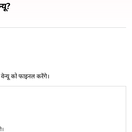
्यू?
ी।