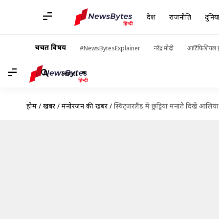
देश
राजनीति
दुनिय
चर्चित विषय
#NewsBytesExplainer
नरेंद्र मोदी
आर्टिफिशियल इ
Hindi
होम
/
खबरें
/
मनोरंजन की खबरें
/
स्विट्जरलैंड में छुट्टियां मनाते दिखे आलिया