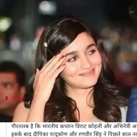
स्विट्जरलैंड में छुट्टियां मनाते दिखे आलि
लेखन
May 08, 2019
03:14 pm
स्वाति पाण्डेय
क्या है खबर?
अभिनेत्री आलिया भट्ट के बारे में खबरें हैं कि वह इन दिनों रणब
रणबीर-आलिया एक साथ अक्सर स्पॉट होते रहते हैं।
इन दिनों ये जोड़ा स्विट्जरलैंड में छुट्टियां मना रहा है।
छुट्टियां मनाते दोनों की तस्वीरें सोशल मीडिया पर वायरल हो रह
बॉलीवुड
लेक कोमो में हुई थी दीपवीर, विरुष्का की शादी
लेक कोमो दीपवीर और विरुष्का की शादी के बाद और भी ज्यादा
गौरतलब है कि भारतीय कप्तान विराट कोहली और अभिनेत्री अनुष
इसके बाद दीपिका पादुकोण और रणवीर सिंह ने पिछले साल नवंबर