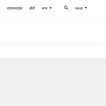
ब
लाइफस्टाइल
ऑटो
अन्य
Hindi