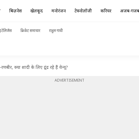
ा
बिज़नेस
खेलकूद
मनोरंजन
टेक्नोलॉजी
करियर
अजब-गज
ंटेलिजेंस
क्रिकेट समाचार
राहुल गांधी
-रणबीर, क्या शादी के लिए ढूंढ रहे हैं वेन्यू?
ADVERTISEMENT