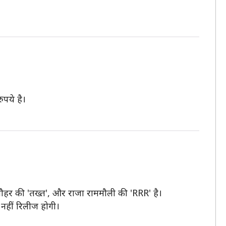
ुपये है।
 जौहर की 'तख्त', और राजा राममौली की 'RRR' है।
 नहीं रिलीज होगी।