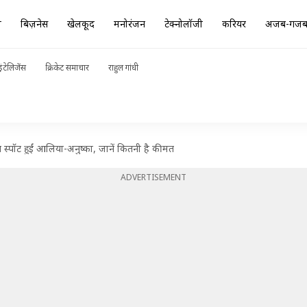
ा
बिज़नेस
खेलकूद
मनोरंजन
टेक्नोलॉजी
करियर
अजब-गज
ंटेलिजेंस
क्रिकेट समाचार
राहुल गांधी
ाथ स्पॉट हुईं आलिया-अनुष्का, जानें कितनी है कीमत
ADVERTISEMENT