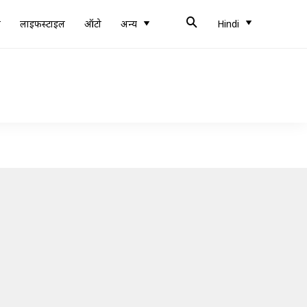
ब
लाइफस्टाइल
ऑटो
अन्य
Hindi