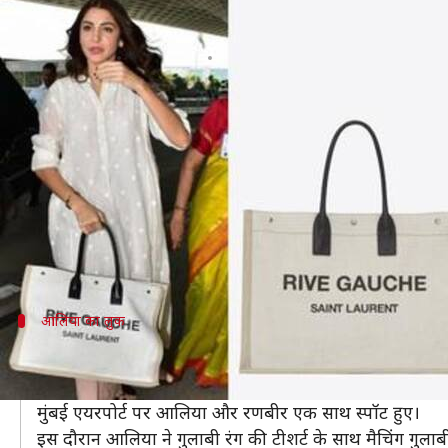
एयरपोर्ट पर एक जैसे मंहगे हैंडबैग्स क
लेखन
May 11, 2019
02:58 pm
स्वाति पाण्डेय
क्या है खबर?
बॉलीवुड अभिनेत्रियां हमेशा ही अपने स्टाइल से लोगों के लिए
रेड कार्पेट हो, जिम हो या फिर सैलून सेशन हो, ये डीवास अ
पिछले कई महीनों से महंगे हैंडबैग्स का ट्रेंड अभिनेत्रियों में देख
ऐसे में हाल ही में अनुष्का शर्मा और आलिया भट्ट वाईएसएल हैं
आलिया का लुक
छुट्टियां मनाकर वापस लौटीं आलिया
आलिया, अपने बॉयफ्रेंड रणबीर कपूर के साथ छुट्टियां मनाकर मुं
मुंबई एयरपोर्ट पर आलिया और रणबीर एक साथ स्पॉट हुए।
इस दौरान आलिया ने गुलाबी रंग की टीशर्ट के साथ मैचिंग गुलाब