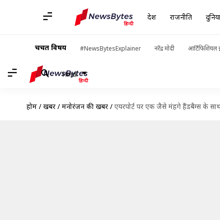
देश
राजनीति
दुनिय
चर्चित विषय
#NewsBytesExplainer
नरेंद्र मोदी
आर्टिफिशियल इ
Hindi
होम
/
खबरें
/
मनोरंजन की खबरें
/
एयरपोर्ट पर एक जैसे मंहगे हैंडबैग्स के स