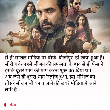
सीजन की शुरू हुई तैयारियां, बढ़ाया
गया बजट!
लेखन
Oct 23, 2020
01:55 pm
भावना साहनी
क्या है खबर?
अमेजन प्राइम की सुपरहिट बेव सीरीज 'मिर्जापुर 2' लंबे
इंतजार के बाद आखिरकार रिलीज हो चुकी है। इसके बाद
से ही सोशल मीडिया पर सिर्फ 'मिर्जापुर' ही छाया हुआ है।
सीरीज के पहले सीजन की सफलता के बाद से ही फैंस ने
इसके दूसरे भाग की मांग करना शुरू कर दिया था।
अब जैसे ही दूसरा भाग रिलीज हुआ, इस सीरीज का
तीसरे सीजन भी बनाए जाने की खबरें मीडिया में आने
फीस