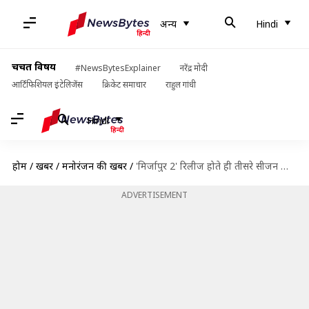
अन्य
Hindi
चर्चित विषय
#NewsBytesExplainer
नरेंद्र मोदी
आर्टिफिशियल इंटेलिजेंस
क्रिकेट समाचार
राहुल गांधी
Hindi
होम
/
खबरें
/
मनोरंजन की खबरें
/
'मिर्जापुर 2' रिलीज होते ही तीसरे सीजन की शुरू हुई तैयारियां, बढ़ाया गया बजट!
ADVERTISEMENT