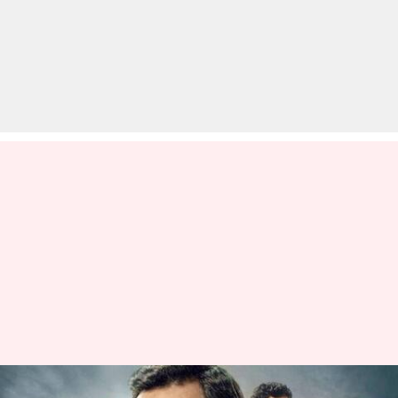
'मिर्जापुर 2' रिलीज होते ही तीसरे