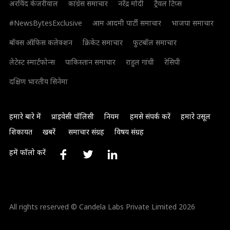
अरविंद केजरीवाल
कांग्रेस समाचार
नरेंद्र मोदी
ट्रैवल टिप्स
#NewsBytesExclusive
आम आदमी पार्टी समाचार
भाजपा समाचार
बॉक्स ऑफिस कलेक्शन
क्रिकेट समाचार
फुटबॉल समाचार
लेटेस्ट स्मार्टफोन्स
पाकिस्तान समाचार
राहुल गांधी
रेसिपी
दक्षिण भारतीय सिनेमा
हमारे बारे में
प्राइवेसी पॉलिसी
नियम
हमसे संपर्क करें
हमारे उसूल
शिकायत
खबरें
समाचार संग्रह
विषय संग्रह
हमें फॉलो करें
All rights reserved © Candela Labs Private Limited 2026