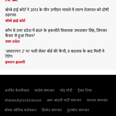
बॉम्बे हाई कोर्ट ने 2013 के यौन उत्पीड़न मामले में तरुण तेजपाल को दोषी
ठहराया
बॉम्बे हाई कोर्ट
कौन थे उत्तर प्रदेश में BSP के इकलौते विधायक उमाशंकर सिंह, जिनका
कैंसर से हुआ निधन?
उत्तर प्रदेश
'आवारापन 2' पर चली सेंसर बोर्ड की कैंची, 9 बदलाव के बाद मिली ये
रेटिंग
इमरान हाशमी
अरविंद केजरीवाल
कांग्रेस समाचार
नरेंद्र मोदी
ट्रैवल टिप्स
#NewsBytesExclusive
आम आदमी पार्टी समाचार
भाजपा समाचार
बॉक्स ऑफिस कलेक्शन
क्रिकेट समाचार
फुटबॉल समाचार