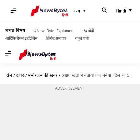
अन्य
Hindi
चर्चित विषय
#NewsBytesExplainer
नरेंद्र मोदी
आर्टिफिशियल इंटेलिजेंस
क्रिकेट समाचार
राहुल गांधी
Hindi
होम
/
खबरें
/
मनोरंजन की खबरें
/
अक्षय खन्ना ने बताया कब बनेगा 'दिल चाहता है' का सीक्वल, कैसी होगी कहानी
ADVERTISEMENT