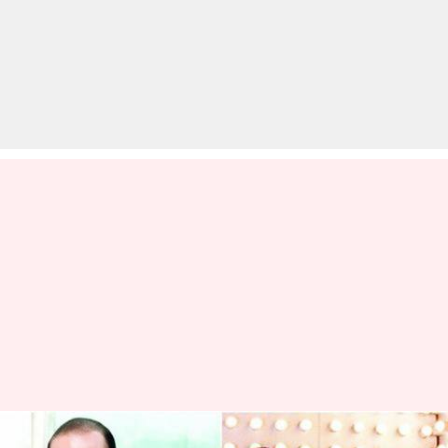
अक्षय खन्ना ने बताया कब बनेगा 'दिल