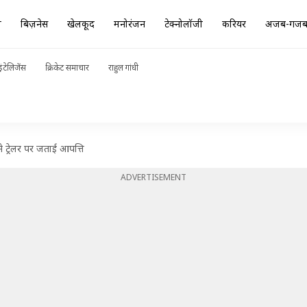
ा
बिज़नेस
खेलकूद
मनोरंजन
टेक्नोलॉजी
करियर
अजब-गज
ंटेलिजेंस
क्रिकेट समाचार
राहुल गांधी
ने ट्रेलर पर जताई आपत्ति
ADVERTISEMENT