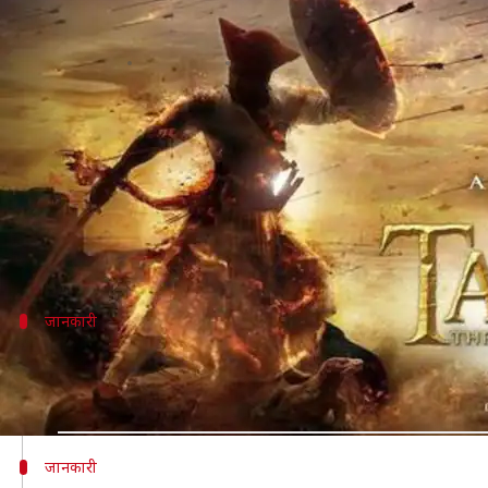
मुश्किल में फंसी 'तानाजी', संभाजी ब्रिग
लेखन
Nov 20, 2019
06:44 pm
स्वाति पाण्डेय
क्या है खबर?
फिल्म 'तानाजी: द अनसंग वॉरियर' पिछले लंबे समय से कई सही
का शानदार ट्रेलर रिलीज़ किया।
ट्रेलर को दर्शकों द्वारा काफी पसंद किया गया जा रहा है। लेक
जानकारी
कौन हैं संभाजी ब्रिगेड?
संभाजी ब्रिगेड महाराष्ट्र का एक संगठन है जिसे मराठा शासक छत
जानकारी