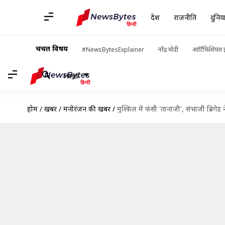
देश
राजनीति
दुनिय
चर्चित विषय
#NewsBytesExplainer
नरेंद्र मोदी
आर्टिफिशियल इ
Hindi
होम
/
खबरें
/
मनोरंजन की खबरें
/
मुश्किल में फंसी 'तानाजी', संभाजी ब्रिगेड 