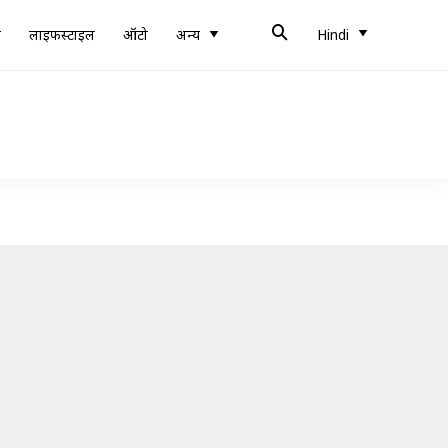
ब
लाइफस्टाइल
ऑटो
अन्य
Hindi