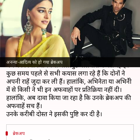
की राहें हुईं जुदा, दोस्त ने लगाई
ब्रेकअप पर मोहर
लेखन
May 05, 2024
01:18 pm
पलक
क्या है खबर?
अभिनेत्री
अनन्या पांडे
और
आदित्य रॉय कपूर
के इश्क के
अनन्या-आदित्य को हो गया ब्रेकअप
चर्चे काफी लंबे समय से बॉलीवुड गलियारों में चल रहे हैं।
कुछ समय पहले से सभी कयास लगा रहे हैं कि दोनों ने
अपनी राहें जुदा कर ली हैं। हालांकि, अभिनेता या अभिनेत्री
में से किसी ने भी इन अफवाहों पर प्रतिक्रिया नहीं दी।
हालांकि, अब दावा किया जा रहा है कि उनके ब्रेकअप की
अफवाहें सच हैं।
ब्रेकअप