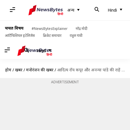
अन्य
Hindi
चर्चित विषय
#NewsBytesExplainer
नरेंद्र मोदी
आर्टिफिशियल इंटेलिजेंस
क्रिकेट समाचार
राहुल गांधी
Hindi
होम
/
खबरें
/
मनोरंजन की खबरें
/
आदित्य रॉय कपूर और अनन्या पांडे की राहें हुईं जुदा, दोस्त ने लगाई ब्रेकअप पर मोहर
ADVERTISEMENT