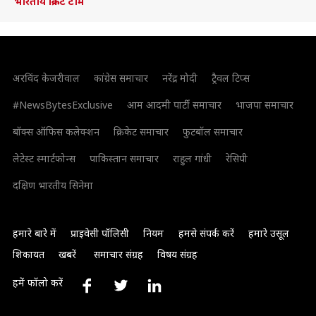
भारतीय क्रिकेट टीम
अरविंद केजरीवाल
कांग्रेस समाचार
नरेंद्र मोदी
ट्रैवल टिप्स
#NewsBytesExclusive
आम आदमी पार्टी समाचार
भाजपा समाचार
बॉक्स ऑफिस कलेक्शन
क्रिकेट समाचार
फुटबॉल समाचार
लेटेस्ट स्मार्टफोन्स
पाकिस्तान समाचार
राहुल गांधी
रेसिपी
दक्षिण भारतीय सिनेमा
हमारे बारे में
प्राइवेसी पॉलिसी
नियम
हमसे संपर्क करें
हमारे उसूल
शिकायत
खबरें
समाचार संग्रह
विषय संग्रह
हमें फॉलो करें