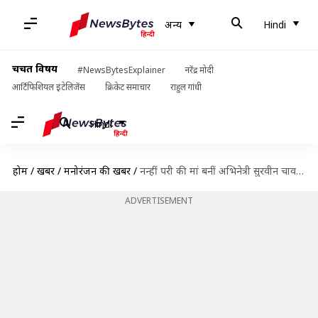
अन्य
Hindi
चर्चित विषय
#NewsBytesExplainer
नरेंद्र मोदी
आर्टिफिशियल इंटेलिजेंस
क्रिकेट समाचार
राहुल गांधी
Hindi
होम
/
खबरें
/
मनोरंजन की खबरें
/
नन्हीं परी की मां बनीं अभिनेत्री सुरवीन चावला, इस अंग्रेजी शब्द पर रखा ये नाम
ADVERTISEMENT