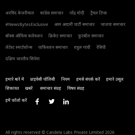
अरविंद केजरीवाल
कांग्रेस समाचार
नरेंद्र मोदी
ट्रैवल टिप्स
#NewsBytesExclusive
आम आदमी पार्टी समाचार
भाजपा समाचार
बॉक्स ऑफिस कलेक्शन
क्रिकेट समाचार
फुटबॉल समाचार
लेटेस्ट स्मार्टफोन्स
पाकिस्तान समाचार
राहुल गांधी
रेसिपी
दक्षिण भारतीय सिनेमा
हमारे बारे में
प्राइवेसी पॉलिसी
नियम
हमसे संपर्क करें
हमारे उसूल
शिकायत
खबरें
समाचार संग्रह
विषय संग्रह
हमें फॉलो करें
All rights reserved © Candela Labs Private Limited 2026