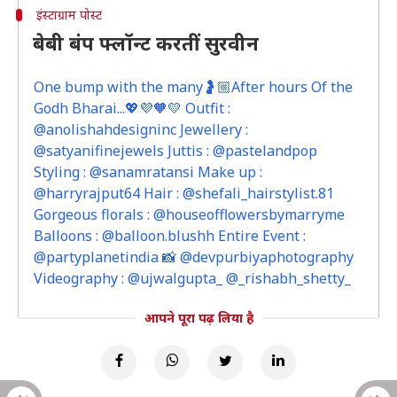
इंस्टाग्राम पोस्ट
बेबी बंप फ्लॉन्ट करतीं सुरवीन
One bump with the many🤰🏼After hours Of the
Godh Bharai...💖💜🧡💛 Outfit :
@anolishahdesigninc Jewellery :
@satyanifinejewels Juttis : @pastelandpop
Styling : @sanamratansi Make up :
@harryrajput64 Hair : @shefali_hairstylist.81
Gorgeous florals : @houseofflowersbymarryme
Balloons : @balloon.blushh Entire Event :
@partyplanetindia 📸 @devpurbiyaphotography
Videography : @ujwalgupta_ @_rishabh_shetty_
आपने पूरा पढ़ लिया है