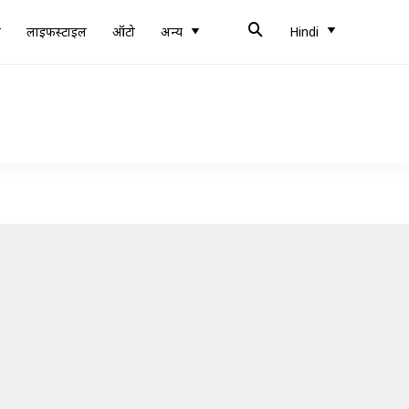
ब
लाइफस्टाइल
ऑटो
अन्य
Hindi