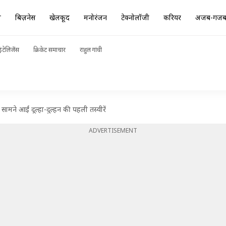
ा
बिज़नेस
खेलकूद
मनोरंजन
टेक्नोलॉजी
करियर
अजब-गज
ंटेलिजेंस
क्रिकेट समाचार
राहुल गांधी
सामने आईं दूल्हा-दुल्हन की पहली तस्वीरें
ADVERTISEMENT