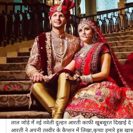
इस मशहूर अभिनेत्री ने गुपचुप रचाई शादी
लेखन
Jun 25, 2019
09:20 pm
स्वाति पाण्डेय
क्या है खबर?
साल 2018 में बी-टॉउन में कई शादियां देखने को मिलीं थीं।
सोनम कपूर, नेहा धूपिया, दीपिका पादुकोण व प्रियंका चोपड़ा जै
वहीं, जहां इस साल की शुरुआत में एमी जैक्शन ने सगाई कर 
शादी
लाल जोड़े में खूबसूरत दिख रहीं आरती
ये अभिनेत्री कोई और नहीं बल्कि आरती छाबड़िया हैं। आरती ने 
दोनों की शादी की तस्वीरें सोशल मीडिया पर खूब वायरल हो रही 
लाल जोड़े मेंं नई नवेली दुल्हन आरती काफी खूबसूरत दिखाई दे र
आरती ने अपनी तस्वीर के कैप्शन में लिखा,कृप्या हमारे इस खास