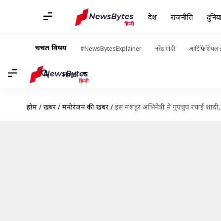
देश
राजनीति
दुनिय
चर्चित विषय
#NewsBytesExplainer
नरेंद्र मोदी
आर्टिफिशियल इ
Hindi
होम
/
खबरें
/
मनोरंजन की खबरें
/
इस मशहूर अभिनेत्री ने गुपचुप रचाई शादी, 