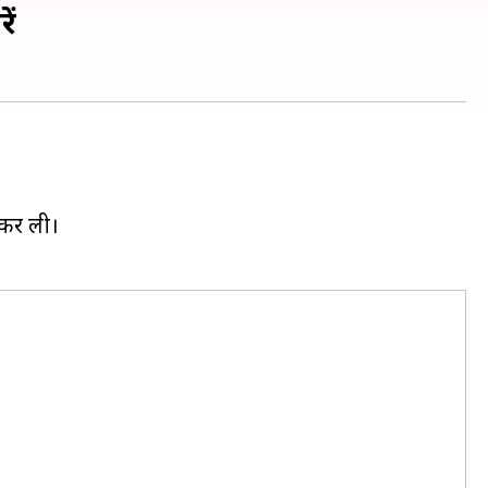
ें
 कर ली।