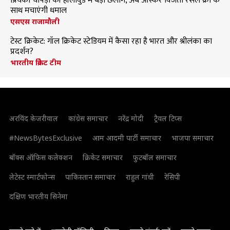
प्रियंका चोपड़ा की हॉलीवुड में बड़ी छलांग, अब ऑस्कर विजेता रसेल क्रो के
साथ मचाएंगी धमाल
एसएस राजामौली
टेस्ट क्रिकेट: गॉल क्रिकेट स्टेडियम में कैसा रहा है भारत और श्रीलंका का
प्रदर्शन?
भारतीय क्रिकेट टीम
अरविंद केजरीवाल
कांग्रेस समाचार
नरेंद्र मोदी
ट्रैवल टिप्स
#NewsBytesExclusive
आम आदमी पार्टी समाचार
भाजपा समाचार
बॉक्स ऑफिस कलेक्शन
क्रिकेट समाचार
फुटबॉल समाचार
लेटेस्ट स्मार्टफोन्स
पाकिस्तान समाचार
राहुल गांधी
रेसिपी
दक्षिण भारतीय सिनेमा