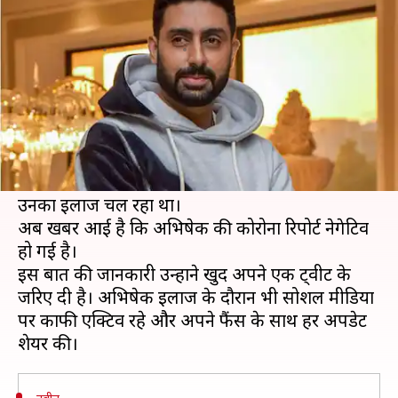
वायरस को मात, रिपोर्ट आई नेगेटिव
लेखन
Aug 08, 2020
03:52 pm
भावना साहनी
क्या है खबर?
बॉलीवुड अभिनेता अभिषेक बच्चन कुछ दिन पहले ही
कोरोना पॉजिटिव पाए गए थे। इसके बाद उन्होंने तुरंत मुंबई
के नानावती अस्पताल में भर्ती करवाया। तभी से यहां
उनका इलाज चल रहा था।
अब खबर आई है कि अभिषेक की कोरोना रिपोर्ट नेगेटिव
हो गई है।
इस बात की जानकारी उन्होंने खुद अपने एक ट्वीट के
जरिए दी है। अभिषेक इलाज के दौरान भी सोशल मीडिया
पर काफी एक्टिव रहे और अपने फैंस के साथ हर अपडेट