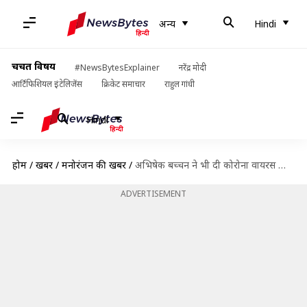
अन्य
Hindi
चर्चित विषय
#NewsBytesExplainer
नरेंद्र मोदी
आर्टिफिशियल इंटेलिजेंस
क्रिकेट समाचार
राहुल गांधी
Hindi
होम
/
खबरें
/
मनोरंजन की खबरें
/
अभिषेक बच्चन ने भी दी कोरोना वायरस को मात, रिपोर्ट आई नेगेटिव
ADVERTISEMENT