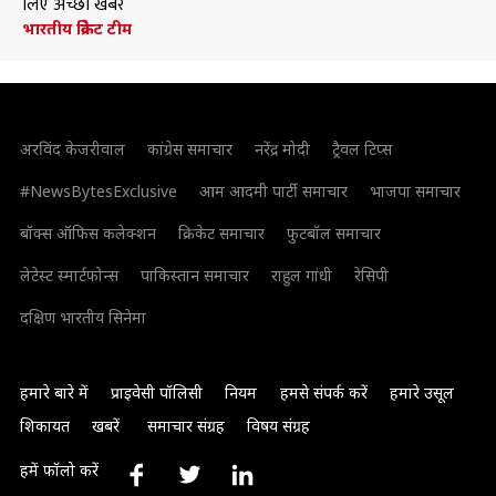
लिए अच्छी खबर
भारतीय क्रिकेट टीम
अरविंद केजरीवाल
कांग्रेस समाचार
नरेंद्र मोदी
ट्रैवल टिप्स
#NewsBytesExclusive
आम आदमी पार्टी समाचार
भाजपा समाचार
बॉक्स ऑफिस कलेक्शन
क्रिकेट समाचार
फुटबॉल समाचार
लेटेस्ट स्मार्टफोन्स
पाकिस्तान समाचार
राहुल गांधी
रेसिपी
दक्षिण भारतीय सिनेमा
हमारे बारे में
प्राइवेसी पॉलिसी
नियम
हमसे संपर्क करें
हमारे उसूल
शिकायत
खबरें
समाचार संग्रह
विषय संग्रह
हमें फॉलो करें