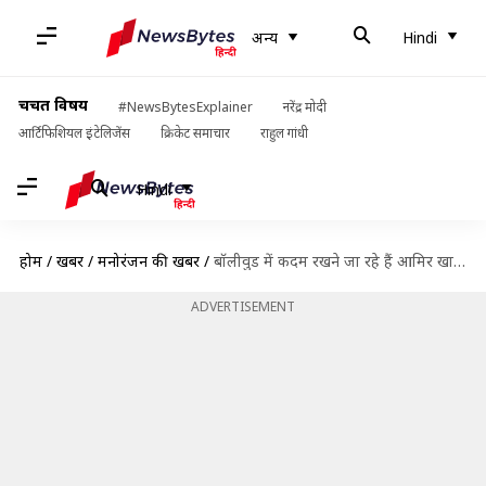
अन्य
Hindi
चर्चित विषय
#NewsBytesExplainer
नरेंद्र मोदी
आर्टिफिशियल इंटेलिजेंस
क्रिकेट समाचार
राहुल गांधी
Hindi
होम
/
खबरें
/
मनोरंजन की खबरें
/
बॉलीवुड में कदम रखने जा रहे हैं आमिर खान के बड़े बेटे जुनैद!
ADVERTISEMENT