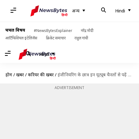
अन्य
Hindi
चर्चित विषय
#NewsBytesExplainer
नरेंद्र मोदी
आर्टिफिशियल इंटेलिजेंस
क्रिकेट समाचार
राहुल गांधी
Hindi
होम
/
खबरें
/
करियर की खबरें
/
इंजीनियरिंग के छात्र इन यूट्यूब चैनलों से पढ़ें आर्टिफिशियल इंटेलिजेंस
ADVERTISEMENT