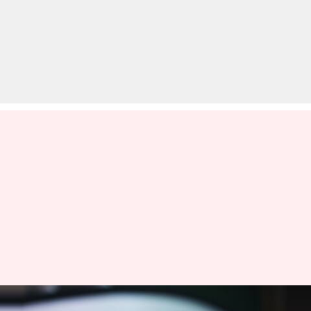
इंजीनियरिंग के छात्र इन यूट्यूब चैनलों