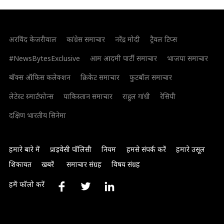
अरविंद केजरीवाल
कांग्रेस समाचार
नरेंद्र मोदी
ट्रैवल टिप्स
#NewsBytesExclusive
आम आदमी पार्टी समाचार
भाजपा समाचार
बॉक्स ऑफिस कलेक्शन
क्रिकेट समाचार
फुटबॉल समाचार
लेटेस्ट स्मार्टफोन्स
पाकिस्तान समाचार
राहुल गांधी
रेसिपी
दक्षिण भारतीय सिनेमा
हमारे बारे में
प्राइवेसी पॉलिसी
नियम
हमसे संपर्क करें
हमारे उसूल
शिकायत
खबरें
समाचार संग्रह
विषय संग्रह
हमें फॉलो करें