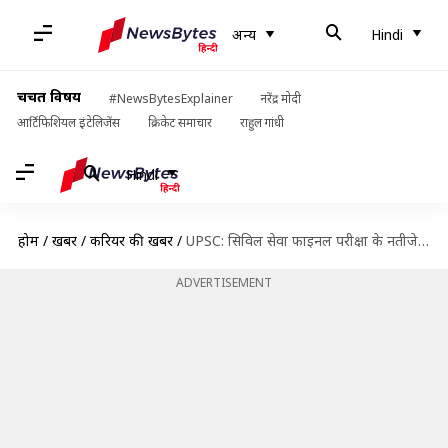
अन्य
Hindi
चर्चित विषय
#NewsBytesExplainer
नरेंद्र मोदी
आर्टिफिशियल इंटेलिजेंस
क्रिकेट समाचार
राहुल गांधी
Hindi
होम
/
खबरें
/
करियर की खबरें
/
UPSC: सिविल सेवा फाइनल परीक्षा के नतीजे घोषित, श्रुति शर्मा बनीं टॉपर
ADVERTISEMENT