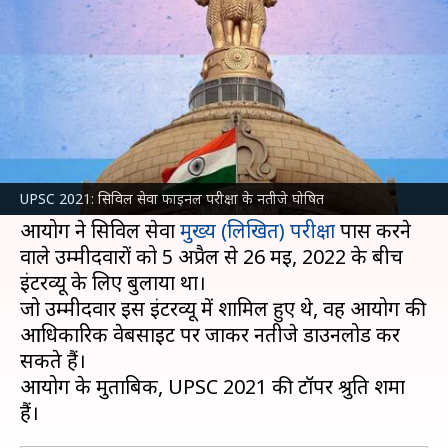
नतीजे घोषित, श्रुति शर्मा बनीं टॉपर
लेखन
May 30, 2022
03:55 pm
तौसीफ
क्या है खबर?
संघ लोक सेवा आयोग (
UPSC
) ने सोमवार यानि 30 मई
को सिविल सेवा फाइनल परीक्षा 2021 के नतीजे घोषित
UPSC 2021: सिविल सेवा फाइनल परीक्षा के नतीजे घोषित
कर दिए।
आयोग ने सिविल सेवा
मुख्य (लिखित) परीक्षा
पास करने
वाले उम्मीदवारों को 5 अप्रैल से 26 मई, 2022 के बीच
इंटरव्यू के लिए बुलाया था।
जो उम्मीदवार इस इंटरव्यू में शामिल हुए थे, वह आयोग की
आधिकारिक वेबसाइट पर जाकर नतीजे डाउनलोड कर
सकते हैं।
आयोग के मुताबिक, UPSC 2021 की टॉपर श्रुति शर्मा