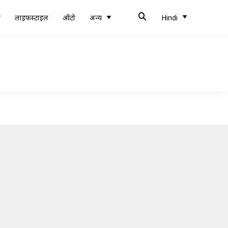
ब
लाइफस्टाइल
ऑटो
अन्य
Hindi