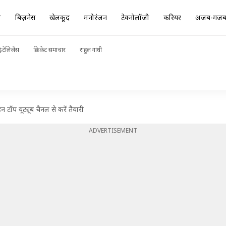
ा
बिज़नेस
खेलकूद
मनोरंजन
टेक्नोलॉजी
करियर
अजब-गज
ंटेलिजेंस
क्रिकेट समाचार
राहुल गांधी
ॉप यूट्यूब चैनल से करें तैयारी
ADVERTISEMENT