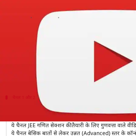
JEE Main 2019: IIT-JEE गणित के लिए 
लेखन
Mar 13, 2019
08:00 pm
मोना दीक्षित
क्या है खबर?
IIT-JEE परीक्षा में अच्छे नंबर स्कोर करना प्रत्येक इंजीनियरि
IIT-JEE परीक्षा IITs, NITs और अन्य टॉप इंजीनियरिंग कॉले
कई छात्रों को गणित सेक्शन काफी कठिन लगता है, लेकिन सही
हमने इस लेख में JEE के गणित सेक्शन की तैयारी के लिए टॉप 
चैनल 1 और 2
Studyezee और Cbseclass videos हैं काफी
Studyezee
, गणित के लिए काफी लोकप्रिय यूट्यूब चैनल है।
ये चैनल JEE गणित सेक्शन की तैयारी के लिए गुणवत्ता वाले वीडि
ये चैनल बेसिक बातों से लेकर उन्नत (Advanced) स्तर के कॉन्