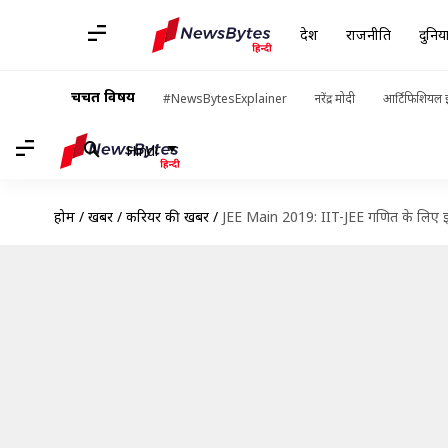
देश
राजनीति
दुनिय
चर्चित विषय
#NewsBytesExplainer
नरेंद्र मोदी
आर्टिफिशियल इ
Hindi
होम
/
खबरें
/
करियर की खबरें
/
JEE Main 2019: IIT-JEE गणित के लिए इन ट