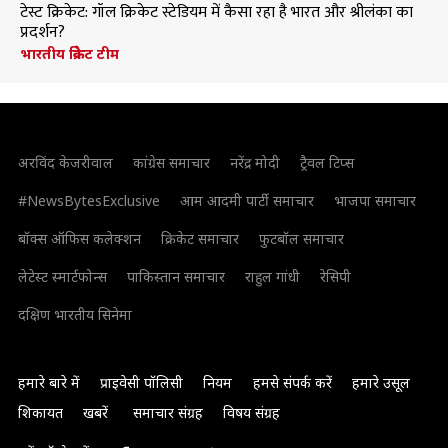
टेस्ट क्रिकेट: गॉल क्रिकेट स्टेडियम में कैसा रहा है भारत और श्रीलंका का
प्रदर्शन?
भारतीय क्रिकेट टीम
अरविंद केजरीवाल
कांग्रेस समाचार
नरेंद्र मोदी
ट्रैवल टिप्स
#NewsBytesExclusive
आम आदमी पार्टी समाचार
भाजपा समाचार
बॉक्स ऑफिस कलेक्शन
क्रिकेट समाचार
फुटबॉल समाचार
लेटेस्ट स्मार्टफोन्स
पाकिस्तान समाचार
राहुल गांधी
रेसिपी
दक्षिण भारतीय सिनेमा
हमारे बारे में
प्राइवेसी पॉलिसी
नियम
हमसे संपर्क करें
हमारे उसूल
शिकायत
खबरें
समाचार संग्रह
विषय संग्रह