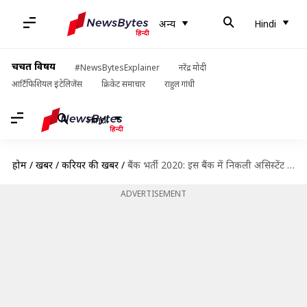
अन्य
Hindi
चर्चित विषय
#NewsBytesExplainer
नरेंद्र मोदी
आर्टिफिशियल इंटेलिजेंस
क्रिकेट समाचार
राहुल गांधी
Hindi
होम
/
खबरें
/
करियर की खबरें
/
बैंक भर्ती 2020: इस बैंक में निकली असिस्टेंट के पदों पर भर्ती, जल्द करें आवेदन
ADVERTISEMENT