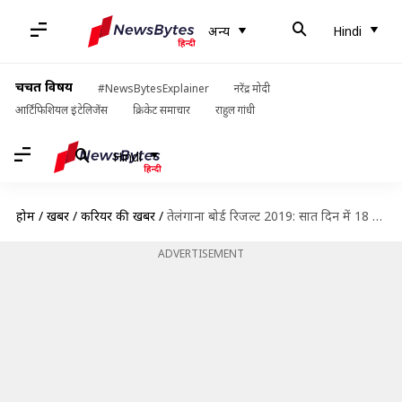
अन्य
Hindi
चर्चित विषय
#NewsBytesExplainer
नरेंद्र मोदी
आर्टिफिशियल इंटेलिजेंस
क्रिकेट समाचार
राहुल गांधी
Hindi
होम
/
खबरें
/
करियर की खबरें
/
तेलंगाना बोर्ड रिजल्ट 2019: सात दिन में 18 छात्रों ने की आत्महत्या, दोबारा चेक होंगे पेपर
ADVERTISEMENT