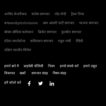
अरविंद केजरीवाल
कांग्रेस समाचार
नरेंद्र मोदी
ट्रैवल टिप्स
#NewsBytesExclusive
आम आदमी पार्टी समाचार
भाजपा समाचार
बॉक्स ऑफिस कलेक्शन
क्रिकेट समाचार
फुटबॉल समाचार
लेटेस्ट स्मार्टफोन्स
पाकिस्तान समाचार
राहुल गांधी
रेसिपी
दक्षिण भारतीय सिनेमा
हमारे बारे में
प्राइवेसी पॉलिसी
नियम
हमसे संपर्क करें
हमारे उसूल
शिकायत
खबरें
समाचार संग्रह
विषय संग्रह
हमें फॉलो करें