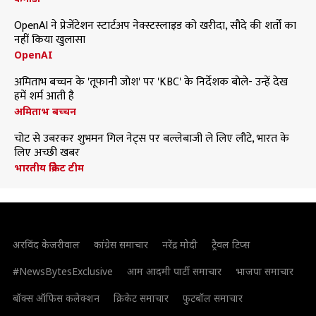
OpenAI ने प्रेजेंटेशन स्टार्टअप नेक्स्टस्लाइड को खरीदा, सौदे की शर्तों का
नहीं किया खुलासा
OpenAI
अमिताभ बच्चन के 'तूफानी जोश' पर 'KBC' के निर्देशक बोले- उन्हें देख
हमें शर्म आती है
अमिताभ बच्चन
चोट से उबरकर शुभमन गिल नेट्स पर बल्लेबाजी ले लिए लौटे, भारत के
लिए अच्छी खबर
भारतीय क्रिकेट टीम
अरविंद केजरीवाल
कांग्रेस समाचार
नरेंद्र मोदी
ट्रैवल टिप्स
#NewsBytesExclusive
आम आदमी पार्टी समाचार
भाजपा समाचार
बॉक्स ऑफिस कलेक्शन
क्रिकेट समाचार
फुटबॉल समाचार