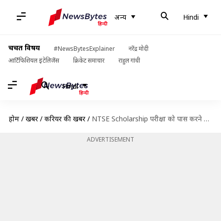
अन्य
Hindi
चर्चित विषय
#NewsBytesExplainer
नरेंद्र मोदी
आर्टिफिशियल इंटेलिजेंस
क्रिकेट समाचार
राहुल गांधी
Hindi
होम
/
खबरें
/
करियर की खबरें
/
NTSE Scholarship परीक्षा को पास करने के लिए अपनाएं ये टिप्स, मिलेगी सफलता
ADVERTISEMENT