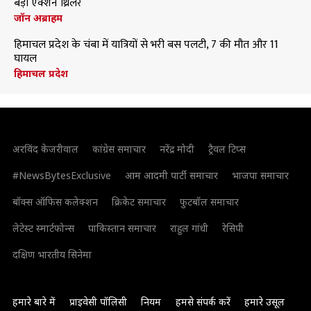
बड़ी एक्शन थ्रिलर
जॉन अब्राहम
हिमाचल प्रदेश के चंबा में यात्रियों से भरी बस पलटी, 7 की मौत और 11
घायल
हिमाचल प्रदेश
अरविंद केजरीवाल
कांग्रेस समाचार
नरेंद्र मोदी
ट्रैवल टिप्स
#NewsBytesExclusive
आम आदमी पार्टी समाचार
भाजपा समाचार
बॉक्स ऑफिस कलेक्शन
क्रिकेट समाचार
फुटबॉल समाचार
लेटेस्ट स्मार्टफोन्स
पाकिस्तान समाचार
राहुल गांधी
रेसिपी
दक्षिण भारतीय सिनेमा
हमारे बारे में
प्राइवेसी पॉलिसी
नियम
हमसे संपर्क करें
हमारे उसूल