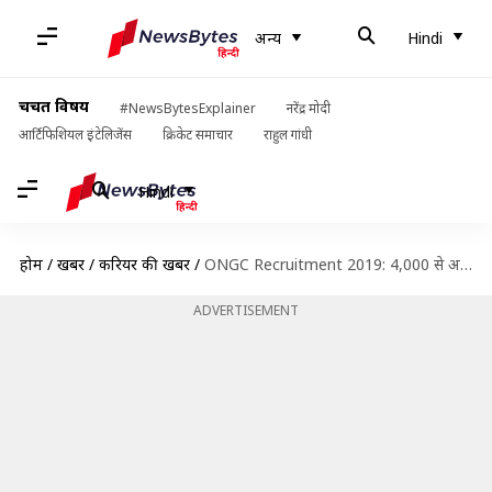
अन्य
Hindi
चर्चित विषय
#NewsBytesExplainer
नरेंद्र मोदी
आर्टिफिशियल इंटेलिजेंस
क्रिकेट समाचार
राहुल गांधी
Hindi
होम
/
खबरें
/
करियर की खबरें
/
ONGC Recruitment 2019: 4,000 से अधिक पदों पर निकली भर्ती, जानें विवरण
ADVERTISEMENT