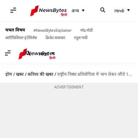
अन्य
Hindi
चर्चित विषय
#NewsBytesExplainer
नरेंद्र मोदी
आर्टिफिशियल इंटेलिजेंस
क्रिकेट समाचार
राहुल गांधी
Hindi
होम
/
खबरें
/
करियर की खबरें
/
राष्ट्रीय निबंध प्रतियोगिता में भाग लेकर जीतें 15,000 रुपये तक का इनाम
ADVERTISEMENT