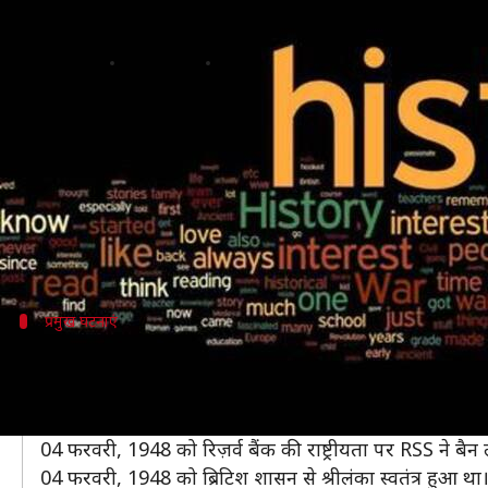
आज का इतिहास: जानें क्या हुआ था 04
लेखन
Feb 04, 2020
08:27 am
मोना दीक्षित
क्या है खबर?
इतिहास से हमें न सिर्फ प्रमुख घटनाओं के बार में पता चलत
खासतौर से उन छात्रों को अपनी जनरल नॉलेज पर अधिक ध्या
सरकारी नौकरी की परीक्षा में सामान्य ज्ञान से जुड़े प्रश्न पू
प्रमुख घटनाएं
कुछ प्रमुख घटनाएं
04 फरवरी, 1932 को तीसरे शीतकालीन ओलंपिक का शुभारंभ यॉर
04 फरवरी, 1944 को जपान ने भारत की 7वीं आर्मी बर्मा परमे
04 फरवरी, 1948 को रिज़र्व बैंक की राष्ट्रीयता पर RSS ने बैन
04 फरवरी, 1948 को ब्रिटिश शासन से श्रीलंका स्वतंत्र हुआ था