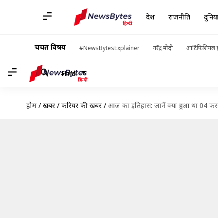
देश
राजनीति
दुनिय
चर्चित विषय
#NewsBytesExplainer
नरेंद्र मोदी
आर्टिफिशियल इ
Hindi
होम
/
खबरें
/
करियर की खबरें
/
आज का इतिहास: जानें क्या हुआ था 04 फरव