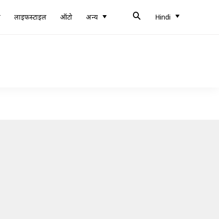
ब
लाइफस्टाइल
ऑटो
अन्य
Hindi