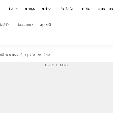
ा
बिज़नेस
खेलकूद
मनोरंजन
टेक्नोलॉजी
करियर
अजब-गज
ंटेलिजेंस
क्रिकेट समाचार
राहुल गांधी
री के इतिहास में, बढ़ाएं जनरल नॉलेज
ADVERTISEMENT