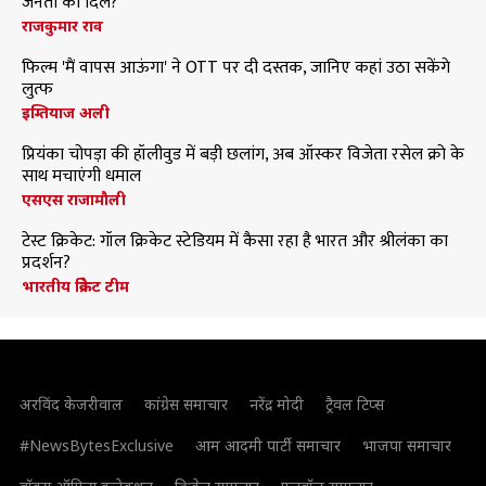
जनता का दिल?
राजकुमार राव
फिल्म 'मैं वापस आऊंगा' ने OTT पर दी दस्तक, जानिए कहां उठा सकेंगे
लुत्फ
इम्तियाज अली
प्रियंका चोपड़ा की हॉलीवुड में बड़ी छलांग, अब ऑस्कर विजेता रसेल क्रो के
साथ मचाएंगी धमाल
एसएस राजामौली
टेस्ट क्रिकेट: गॉल क्रिकेट स्टेडियम में कैसा रहा है भारत और श्रीलंका का
प्रदर्शन?
भारतीय क्रिकेट टीम
अरविंद केजरीवाल
कांग्रेस समाचार
नरेंद्र मोदी
ट्रैवल टिप्स
#NewsBytesExclusive
आम आदमी पार्टी समाचार
भाजपा समाचार