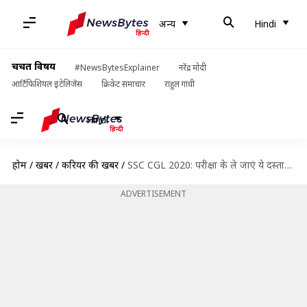
अन्य
Hindi
चर्चित विषय
#NewsBytesExplainer
नरेंद्र मोदी
आर्टिफिशियल इंटेलिजेंस
क्रिकेट समाचार
राहुल गांधी
Hindi
होम
/
खबरें
/
करियर की खबरें
/
SSC CGL 2020: परीक्षा के ले जाएं ये दस्तावेज और इन बातों का रखें ध्यान
ADVERTISEMENT