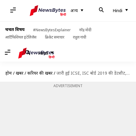
अन्य
Hindi
चर्चित विषय
#NewsBytesExplainer
नरेंद्र मोदी
आर्टिफिशियल इंटेलिजेंस
क्रिकेट समाचार
राहुल गांधी
Hindi
होम
/
खबरें
/
करियर की खबरें
/
जारी हुई ICSE, ISC बोर्ड 2019 की डेटशीट, 04 फरवरी से होगी परीक्षा, देखें पूरा शेड्यूल
ADVERTISEMENT