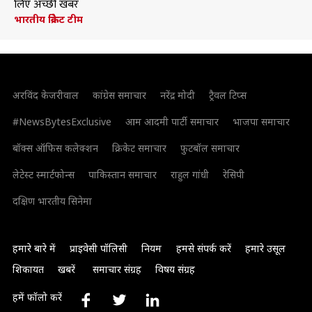
लिए अच्छी खबर
भारतीय क्रिकेट टीम
अरविंद केजरीवाल
कांग्रेस समाचार
नरेंद्र मोदी
ट्रैवल टिप्स
#NewsBytesExclusive
आम आदमी पार्टी समाचार
भाजपा समाचार
बॉक्स ऑफिस कलेक्शन
क्रिकेट समाचार
फुटबॉल समाचार
लेटेस्ट स्मार्टफोन्स
पाकिस्तान समाचार
राहुल गांधी
रेसिपी
दक्षिण भारतीय सिनेमा
हमारे बारे में
प्राइवेसी पॉलिसी
नियम
हमसे संपर्क करें
हमारे उसूल
शिकायत
खबरें
समाचार संग्रह
विषय संग्रह
हमें फॉलो करें