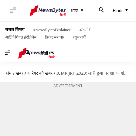
अन्य
Hindi
चर्चित विषय
#NewsBytesExplainer
नरेंद्र मोदी
आर्टिफिशियल इंटेलिजेंस
क्रिकेट समाचार
राहुल गांधी
Hindi
होम
/
खबरें
/
करियर की खबरें
/
ICMR JRF 2020: जारी हुआ परीक्षा का शेड्यूल, 27 अप्रैल से शुरू होंगे आवेदन
ADVERTISEMENT