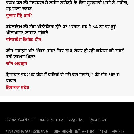
ऋषभ पंत की उत्तराखंड में जमीन खरीदने के लिए मुख्यमंत्री धामी से अपील,
यह मिला जवाब
पुष्कर सिंह धामी
बांग्लादेश की टीम ऑस्ट्रेलिया दौरे पर अभ्यास मैच में 54 रन पर हुई
ऑलआउट, जानिए आंकड़े
बांग्लादेश क्रिकेट टीम
जॉन अब्राहम और शिवम नायर फिर साथ, तैयार हो रही करियर की सबसे
बड़ी एक्शन थ्रिलर
जॉन अब्राहम
हिमाचल प्रदेश के चंबा में यात्रियों से भरी बस पलटी, 7 की मौत और 11
घायल
हिमाचल प्रदेश
अरविंद केजरीवाल
कांग्रेस समाचार
नरेंद्र मोदी
ट्रैवल टिप्स
#NewsBytesExclusive
आम आदमी पार्टी समाचार
भाजपा समाचार