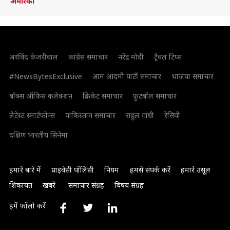
अमेरिका
अरविंद केजरीवाल
कांग्रेस समाचार
नरेंद्र मोदी
ट्रैवल टिप्स
#NewsBytesExclusive
आम आदमी पार्टी समाचार
भाजपा समाचार
बॉक्स ऑफिस कलेक्शन
क्रिकेट समाचार
फुटबॉल समाचार
लेटेस्ट स्मार्टफोन्स
पाकिस्तान समाचार
राहुल गांधी
रेसिपी
दक्षिण भारतीय सिनेमा
हमारे बारे में
प्राइवेसी पॉलिसी
नियम
हमसे संपर्क करें
हमारे उसूल
शिकायत
खबरें
समाचार संग्रह
विषय संग्रह
हमें फॉलो करें