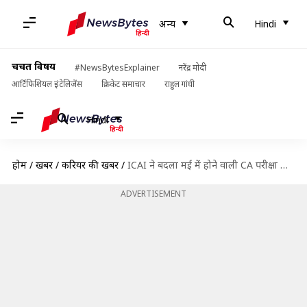
अन्य
Hindi
चर्चित विषय
#NewsBytesExplainer
नरेंद्र मोदी
आर्टिफिशियल इंटेलिजेंस
क्रिकेट समाचार
राहुल गांधी
Hindi
होम
/
खबरें
/
करियर की खबरें
/
ICAI ने बदला मई में होने वाली CA परीक्षा का पैटर्न, जानें क्या-क्या हुआ बदलाव
ADVERTISEMENT