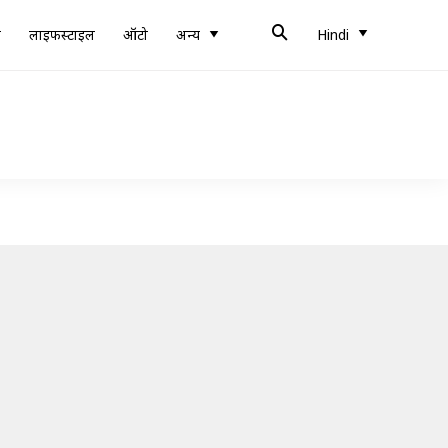
ब
लाइफस्टाइल
ऑटो
अन्य
Hindi