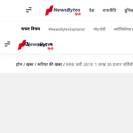
देश
राजनीति
दुनिय
चर्चित विषय
#NewsBytesExplainer
नरेंद्र मोदी
आर्टिफिशियल इ
Hindi
होम
/
खबरें
/
करियर की खबरें
/
RRB भर्ती 2019: 1 लाख 30 हजार भर्तियों क