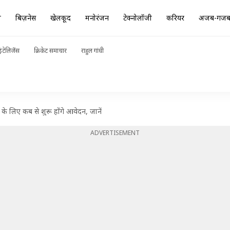
ा
बिज़नेस
खेलकूद
मनोरंजन
टेक्नोलॉजी
करियर
अजब-गज
ंटेलिजेंस
क्रिकेट समाचार
राहुल गांधी
े लिए कब से शुरू होंगे आवेदन, जानें
ADVERTISEMENT