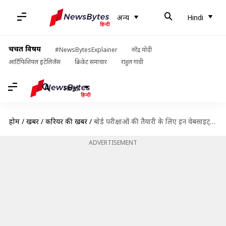
अन्य
Hindi
चर्चित विषय
#NewsBytesExplainer
नरेंद्र मोदी
आर्टिफिशियल इंटेलिजेंस
क्रिकेट समाचार
राहुल गांधी
Hindi
होम
/
खबरें
/
करियर की खबरें
/
बोर्ड परीक्षाओं की तैयारी के लिए इन वेबसाइट्स से डाउनलोड करें सैंपल पेपर
ADVERTISEMENT