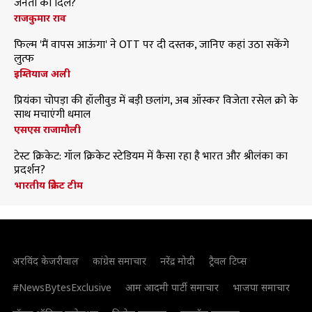
जनता का दिल?
राजकुमार राव
फिल्म 'मैं वापस आऊंगा' ने OTT पर दी दस्तक, जानिए कहां उठा सकेंगे
लुत्फ
इम्तियाज अली
प्रियंका चोपड़ा की हॉलीवुड में बड़ी छलांग, अब ऑस्कर विजेता रसेल क्रो के
साथ मचाएंगी धमाल
एसएस राजामौली
टेस्ट क्रिकेट: गॉल क्रिकेट स्टेडियम में कैसा रहा है भारत और श्रीलंका का
प्रदर्शन?
भारतीय क्रिकेट टीम
अरविंद केजरीवाल
कांग्रेस समाचार
नरेंद्र मोदी
ट्रैवल टिप्स
#NewsBytesExclusive
आम आदमी पार्टी समाचार
भाजपा समाचार