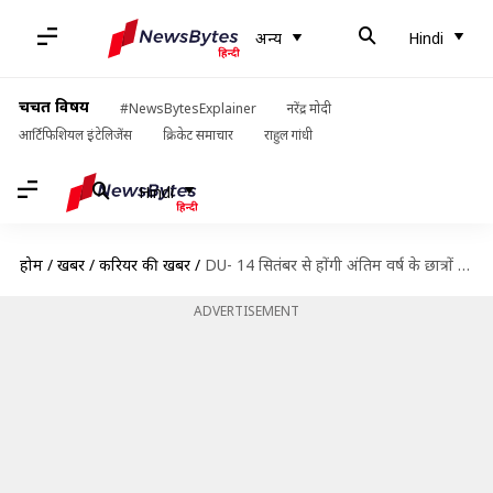
अन्य
Hindi
चर्चित विषय
#NewsBytesExplainer
नरेंद्र मोदी
आर्टिफिशियल इंटेलिजेंस
क्रिकेट समाचार
राहुल गांधी
Hindi
होम
/
खबरें
/
करियर की खबरें
/
DU- 14 सितंबर से होंगी अंतिम वर्ष के छात्रों की ऑफलाइन परीक्षाएं, कोर्ट ने दिया निर्देश
ADVERTISEMENT