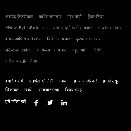
अरविंद केजरीवाल
कांग्रेस समाचार
नरेंद्र मोदी
ट्रैवल टिप्स
#NewsBytesExclusive
आम आदमी पार्टी समाचार
भाजपा समाचार
बॉक्स ऑफिस कलेक्शन
क्रिकेट समाचार
फुटबॉल समाचार
लेटेस्ट स्मार्टफोन्स
पाकिस्तान समाचार
राहुल गांधी
रेसिपी
दक्षिण भारतीय सिनेमा
हमारे बारे में
प्राइवेसी पॉलिसी
नियम
हमसे संपर्क करें
हमारे उसूल
शिकायत
खबरें
समाचार संग्रह
विषय संग्रह
हमें फॉलो करें