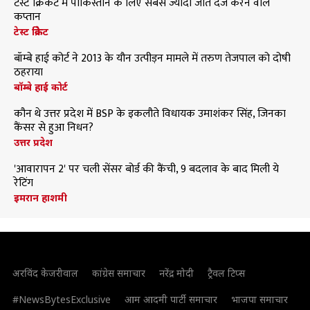
टेस्ट क्रिकेट में पाकिस्तान के लिए सबसे ज्यादा जीत दर्ज करने वाले
कप्तान
टेस्ट क्रिकेट
बॉम्बे हाई कोर्ट ने 2013 के यौन उत्पीड़न मामले में तरुण तेजपाल को दोषी
ठहराया
बॉम्बे हाई कोर्ट
कौन थे उत्तर प्रदेश में BSP के इकलौते विधायक उमाशंकर सिंह, जिनका
कैंसर से हुआ निधन?
उत्तर प्रदेश
'आवारापन 2' पर चली सेंसर बोर्ड की कैंची, 9 बदलाव के बाद मिली ये
रेटिंग
इमरान हाशमी
अरविंद केजरीवाल
कांग्रेस समाचार
नरेंद्र मोदी
ट्रैवल टिप्स
#NewsBytesExclusive
आम आदमी पार्टी समाचार
भाजपा समाचार