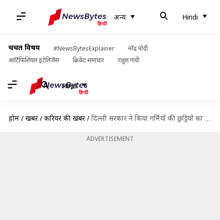
अन्य
Hindi
चर्चित विषय
#NewsBytesExplainer
नरेंद्र मोदी
आर्टिफिशियल इंटेलिजेंस
क्रिकेट समाचार
राहुल गांधी
Hindi
होम
/
खबरें
/
करियर की खबरें
/
दिल्ली सरकार ने किया गर्मियों की छुट्टियों का ऐलान, 30 जून तक बंद रहेंगे स्कूल
ADVERTISEMENT