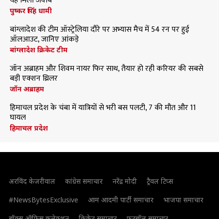
यह मिला जवाब
पुष्कर सिंह धामी
बांग्लादेश की टीम ऑस्ट्रेलिया दौरे पर अभ्यास मैच में 54 रन पर हुई
ऑलआउट, जानिए आंकड़े
बांग्लादेश क्रिकेट टीम
जॉन अब्राहम और शिवम नायर फिर साथ, तैयार हो रही करियर की सबसे
बड़ी एक्शन थ्रिलर
जॉन अब्राहम
हिमाचल प्रदेश के चंबा में यात्रियों से भरी बस पलटी, 7 की मौत और 11
घायल
हिमाचल प्रदेश
अरविंद केजरीवाल
कांग्रेस समाचार
नरेंद्र मोदी
ट्रैवल टिप्स
#NewsBytesExclusive
आम आदमी पार्टी समाचार
भाजपा समाचार
बॉक्स ऑफिस कलेक्शन
क्रिकेट समाचार
फुटबॉल समाचार