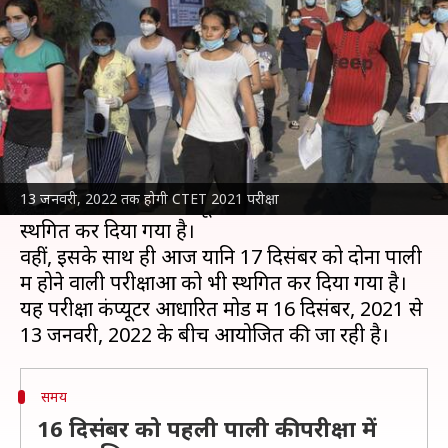
वाली परीक्षा स्थगित, जानें वजह
लेखन
Dec 17, 2021
07:36 pm
तौसीफ
क्या है खबर?
केंद्रीय माध्यमिक शिक्षा बोर्ड (
CBSE
) ने सेंट्रल टीचर
एलिजिबिलिटी टेस्ट (
CTET
) 2021 में तकनीकी खराबी
13 जनवरी, 2022 तक होगी CTET 2021 परीक्षा
के कारण 16 दिसंबर को दूसरी पाली की परीक्षा को
स्थगित कर दिया गया है।
वहीं, इसके साथ ही आज यानि 17 दिसंबर को दोनों पाली
में होने वाली परीक्षाओं को भी स्थगित कर दिया गया है।
यह परीक्षा कंप्यूटर आधारित मोड में 16 दिसंबर, 2021 से
समय
16 दिसंबर को पहली पाली की परीक्षा में