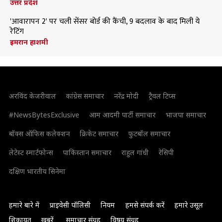
उत्तर प्रदेश
'आवारापन 2' पर चली सेंसर बोर्ड की कैंची, 9 बदलाव के बाद मिली ये
रेटिंग
इमरान हाशमी
अरविंद केजरीवाल
कांग्रेस समाचार
नरेंद्र मोदी
ट्रैवल टिप्स
#NewsBytesExclusive
आम आदमी पार्टी समाचार
भाजपा समाचार
बॉक्स ऑफिस कलेक्शन
क्रिकेट समाचार
फुटबॉल समाचार
लेटेस्ट स्मार्टफोन्स
पाकिस्तान समाचार
राहुल गांधी
रेसिपी
दक्षिण भारतीय सिनेमा
हमारे बारे में
प्राइवेसी पॉलिसी
नियम
हमसे संपर्क करें
हमारे उसूल
शिकायत
खबरें
समाचार संग्रह
विषय संग्रह