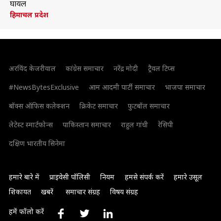
घायल
हिमाचल प्रदेश
अरविंद केजरीवाल
कांग्रेस समाचार
नरेंद्र मोदी
ट्रैवल टिप्स
#NewsBytesExclusive
आम आदमी पार्टी समाचार
भाजपा समाचार
बॉक्स ऑफिस कलेक्शन
क्रिकेट समाचार
फुटबॉल समाचार
लेटेस्ट स्मार्टफोन्स
पाकिस्तान समाचार
राहुल गांधी
रेसिपी
दक्षिण भारतीय सिनेमा
हमारे बारे में
प्राइवेसी पॉलिसी
नियम
हमसे संपर्क करें
हमारे उसूल
शिकायत
खबरें
समाचार संग्रह
विषय संग्रह
हमें फॉलो करें