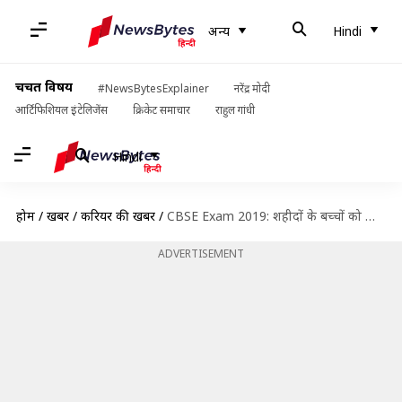
अन्य
Hindi
चर्चित विषय
#NewsBytesExplainer
नरेंद्र मोदी
आर्टिफिशियल इंटेलिजेंस
क्रिकेट समाचार
राहुल गांधी
Hindi
होम
/
खबरें
/
करियर की खबरें
/
CBSE Exam 2019: शहीदों के बच्चों को मिली राहत, कर सकते हैं परीक्षा केंद्र में बदलाव
ADVERTISEMENT