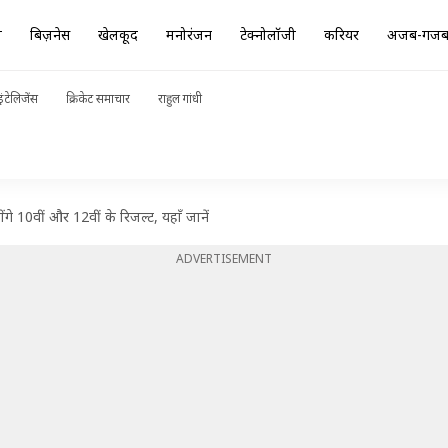
ा
बिज़नेस
खेलकूद
मनोरंजन
टेक्नोलॉजी
करियर
अजब-गज
ंटेलिजेंस
क्रिकेट समाचार
राहुल गांधी
10वीं और 12वीं के रिजल्ट, यहाँ जानें
ADVERTISEMENT