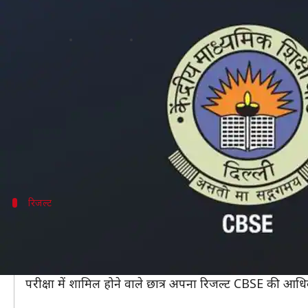
CBSE Board Result 2019: कब जारी हों
लेखन
Apr 05, 2019
02:12 pm
मोना दीक्षित
क्या है खबर?
केंद्रीय माध्यमिक शिक्षा बोर्ड (CBSE) की 10वीं और 12वीं पर
CBSE बोर्ड रिजल्ट 2019 जारी होने की तिथि सामने आ गई है
आपको बता दें कि CBSE 10वीं और 12वीं का रिजल्ट मई के द
रिजल्ट
13 से 17 मई के बीच जारी होगा रिजल्ट
Indianexpress.com
से बात करते हुए बोर्ड सचिव अनुराग 
साथ ही उन्होंने कहा कि 12वीं का रिजल्ट पहले घोषित किया ज
परीक्षा में शामिल होने वाले छात्र अपना रिजल्ट CBSE की आ