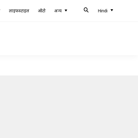
ब
लाइफस्टाइल
ऑटो
अन्य
Hindi