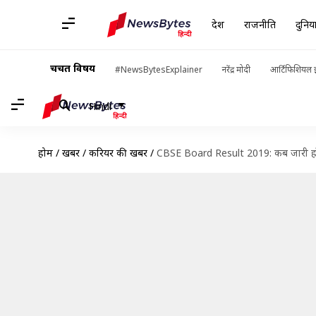
देश
राजनीति
दुनिय
चर्चित विषय
#NewsBytesExplainer
नरेंद्र मोदी
आर्टिफिशियल इ
Hindi
होम
/
खबरें
/
करियर की खबरें
/
CBSE Board Result 2019: कब जारी होंगे 