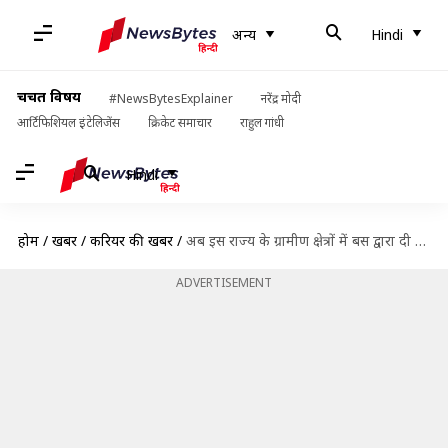
अन्य
Hindi
चर्चित विषय
#NewsBytesExplainer
नरेंद्र मोदी
आर्टिफिशियल इंटेलिजेंस
क्रिकेट समाचार
राहुल गांधी
Hindi
होम
/
खबरें
/
करियर की खबरें
/
अब इस राज्य के ग्रामीण क्षेत्रों में बस द्वारा दी जाएगी डिजिटल शिक्षा
ADVERTISEMENT