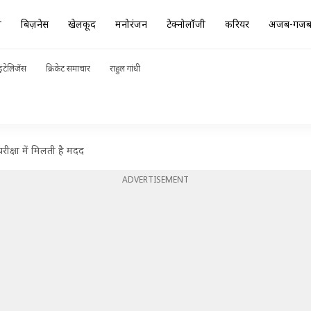
ा
बिज़नेस
खेलकूद
मनोरंजन
टेक्नोलॉजी
करियर
अजब-गज
ंटेलिजेंस
क्रिकेट समाचार
राहुल गांधी
ीक्षा में मिलती है मदद
ADVERTISEMENT