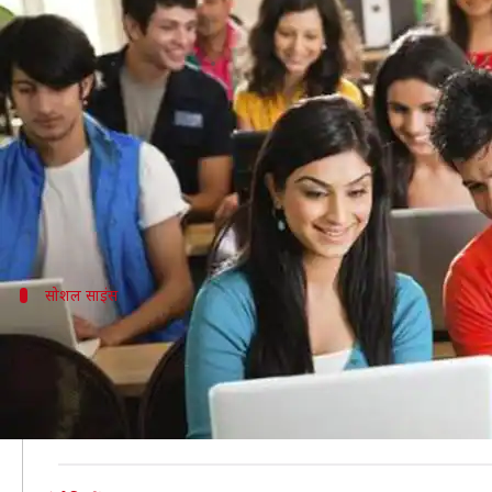
इन विषयों से स्नातक करने वाले को UPS
लेखन
May 04, 2020
03:47 pm
मोना दीक्षित
क्या है खबर?
देश के ज्यादातर युवाओं का सपना संघ लोक सेवा आयोग (UP
जहां एक तरह कुछ लोग एक साल में परीक्षा पास कर लेते हैं, 
सोशल साइंस
सोशल साइंस से करें ग्रेजुएशन
जैसा कि आपको पता होगा कि UPSC की परीक्षा देने के इच्छुक उम्मी
वहीं आर्ट्स स्ट्रीम के तहत सोशल साइंस विषय को अधिक महत्व दिया
पहले की संख्या के अनुसार अभी कुछ कमी आई है, लेकिन वाकी विष