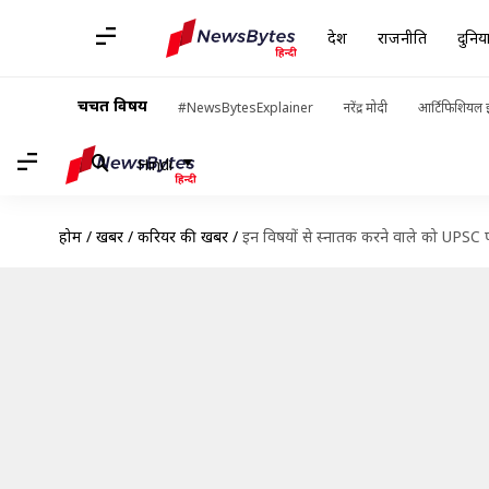
देश
राजनीति
दुनिय
चर्चित विषय
#NewsBytesExplainer
नरेंद्र मोदी
आर्टिफिशियल इ
Hindi
होम
/
खबरें
/
करियर की खबरें
/
इन विषयों से स्नातक करने वाले को UPSC पर